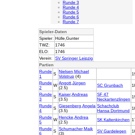
Runde 3
Runde 4
Runde 5
Runde 6
Runde 7
Spieler-Daten
Spieler:
Hülle,Gunter
TWZ:
1746
ELO:
1746
Verein:
SV Springer Leipzig
Partien
Runde
Nielsen,Michael
S
1
1
Volstrup
(4)
Runde
Angott,Jürgen
W
SC Grunbach
1
2
(2.5)
Runde
Kaiser,Andreas
SF 47
S
1
3
(3.5)
Neckartenzlingen
Runde
Giesenberg,Angela
Schachclub
S
1
4
(3.5)
Hansa Dortmund
Runde
Hencke,Andrea
W
SK Kaltenkirchen
1
5
(2.5)
Runde
Schumacher,Maik
S
SV Gardelegen
1
6
(3)