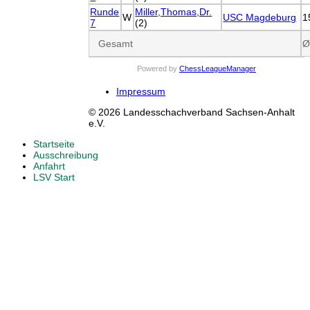
Runde
Miller,Thomas,Dr.
W
USC Magdeburg
1
7
(2)
Gesamt
Ø
Powered by
ChessLeagueManager
Impressum
© 2026 Landesschachverband Sachsen-Anhalt
e.V.
Startseite
Ausschreibung
Anfahrt
LSV Start