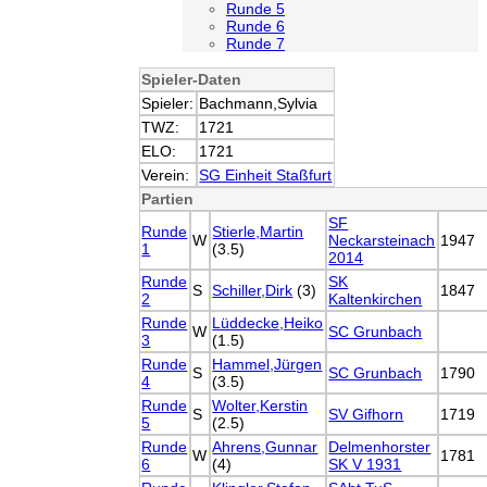
Runde 5
Runde 6
Runde 7
Spieler-Daten
Spieler:
Bachmann,Sylvia
TWZ:
1721
ELO:
1721
Verein:
SG Einheit Staßfurt
Partien
SF
Runde
Stierle,Martin
W
Neckarsteinach
1947
1
(3.5)
2014
Runde
SK
S
Schiller,Dirk
(3)
1847
2
Kaltenkirchen
Runde
Lüddecke,Heiko
W
SC Grunbach
3
(1.5)
Runde
Hammel,Jürgen
S
SC Grunbach
1790
4
(3.5)
Runde
Wolter,Kerstin
S
SV Gifhorn
1719
5
(2.5)
Runde
Ahrens,Gunnar
Delmenhorster
W
1781
6
(4)
SK V 1931