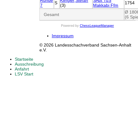
Runde
Klingler,Stefan
SAbt TuS
S
1754
7
(3)
Makkabi Ffm
Ø 180
Gesamt
(6 Spie
Powered by
ChessLeagueManager
Impressum
© 2026 Landesschachverband Sachsen-Anhalt
e.V.
Startseite
Ausschreibung
Anfahrt
LSV Start