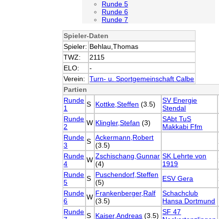
Runde 5
Runde 6
Runde 7
Spieler-Daten
Spieler:
Behlau,Thomas
TWZ:
2115
ELO:
-
Verein:
Turn- u. Sportgemeinschaft Calbe
Partien
Runde
SV Energie
S
Kottke,Steffen
(3.5)
1
Stendal
Runde
SAbt TuS
W
Klingler,Stefan
(3)
2
Makkabi Ffm
Runde
Ackermann,Robert
S
3
(3.5)
Runde
Zschischang,Gunnar
SK Lehrte von
W
4
(4)
1919
Runde
Puschendorf,Steffen
S
ESV Gera
5
(5)
Runde
Frankenberger,Ralf
Schachclub
W
6
(3.5)
Hansa Dortmund
Runde
SF 47
S
Kaiser,Andreas
(3.5)