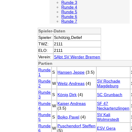
Runde 3
Runde 4
Runde 5
Runde 6
Runde 7
Spieler-Daten
Spieler:
Schötzig,Detlef
TWZ:
2111
ELO:
2111
Verein:
SAbt SV Werder Bremen
Partien
Runde
S
Hansen,Jeppe
(3.5)
1
Runde
SV Rochade
W
Weitz,Andreas
(4)
2
Magdeburg
Runde
S
König,Dirk
(4)
SC Grunbach
3
Runde
Kaiser,Andreas
SF 47
W
4
(3.5)
Neckartenzlingen
Runde
SV Kali
S
Bojko,Pavel
(4)
5
Wolmirstedt
Runde
Puschendorf,Steffen
W
ESV Gera
6
(5)