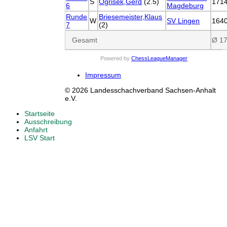
S
Ogrisek,Gerd
(2.5)
171
6
Magdeburg
Runde
Briesemeister,Klaus
W
SV Lingen
164
7
(2)
Gesamt
Ø 1
Powered by
ChessLeagueManager
Impressum
© 2026 Landesschachverband Sachsen-Anhalt
e.V.
Startseite
Ausschreibung
Anfahrt
LSV Start