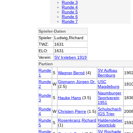
Runde 3
Runde 4
Runde 5
Runde 6
Runde 7
Spieler-Daten
Spieler:
Ludwig,Richard
TWZ:
1631
ELO:
1631
Verein:
SV Irxleben 1919
Partien
Runde
SV Aufbau
S
Wagner,Bernd
(4)
190
1
Bernburg
Runde
Gismann,Jürgen,Dr.
USC
W
181
2
(2.5)
Magdeburg
Naumburger
Runde
S
Hauke,Hans
(3.5)
Sportverein
183
3
1951
Runde
Schulschach
W
Christen,Pierre
(1.5)
200
4
IGS Trier
Runde
Rosenkranz,Richard
Haldensleber
S
159
5
(1)
Sportclub
Runde
SV Rochade