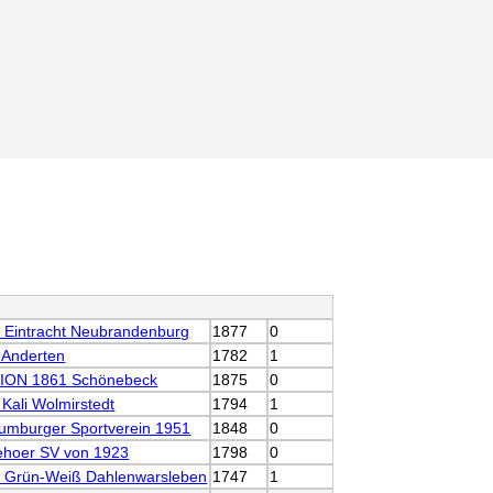
 Eintracht Neubrandenburg
1877
0
 Anderten
1782
1
ION 1861 Schönebeck
1875
0
Kali Wolmirstedt
1794
1
umburger Sportverein 1951
1848
0
zehoer SV von 1923
1798
0
 Grün-Weiß Dahlenwarsleben
1747
1