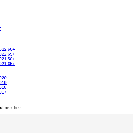
+
+
+
+
2022 50+
2022 65+
2021 50+
2021 65+
2020
2019
2018
2017
nehmer-Info