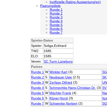
Inoffizielle Rating-Auswertung(en)
Paarungsliste
Runde 1
Runde 2
Runde 3
Runde 4
Runde 5
Runde 6
Runde 7
Spieler-Daten
Spieler:
Suliga,Eckhard
TWZ:
1585
ELO:
1585
Verein:
SC Turm Lüneburg
Partien
Runde 1
W
Winkler,Karl
(3)
SG
Runde 2
S
Neubauer,Uwe
(2.5)
SK
Runde 3
W
Zerfass,Otfried
(3)
UN
Runde 4
S
Schmechtig,Hans-Christian,Dr.
(3)
SV 
Runde 5
W
Mächler,Frank
(4)
Na
Runde 6
S
Klüver,Horst
(3)
It
Runde 7
W
Schwenke,Norbert
(2)
SG