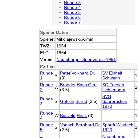
Runde 3
Runde 4
Runde 5
Runde 6
Runde 7
Spieler-Daten
Spieler:
Mikolajewski,Armin
TWZ:
1964
ELO:
1964
Verein:
Naumburger Sportverein 1951
Partien
Runde
Peter,Volkhard,Dr.
SV Einheit
S
1
1
(3)
Schwerin
Runde
Broeder,Hans Gert
SC Friesen
W
1
2
(3.5)
Lichtenberg
SVG
Runde
S
Gehlen,Bernd
(3.5)
Saarbrücken
1
3
1970
Runde
W
Bosveld,Henk
(3)
1
4
Runde
Vonach,Bernhard,Dr.
Sportfr.Windach
S
1
5
(2.5)
1923
Naumburger