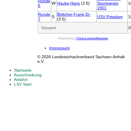
Runde
W
Hauke,Hans
(3.5)
Sportverein
1
6
1951
Runde
Böttcher,Frank,Dr.
S
USV Potsdam
1
7
(3.5)
Gesamt
Ø
Powered by
ChessLeagueManager
Impressum
© 2026 Landesschachverband Sachsen-Anhalt
e.V.
Startseite
Ausschreibung
Anfahrt
LSV Start