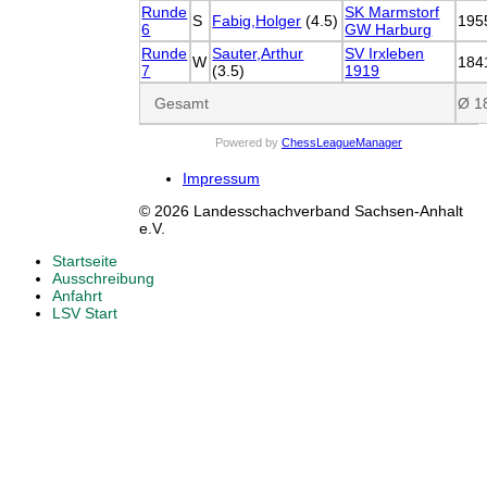
Runde
SK Marmstorf
S
Fabig,Holger
(4.5)
195
6
GW Harburg
Runde
Sauter,Arthur
SV Irxleben
W
184
7
(3.5)
1919
Gesamt
Ø 1
Powered by
ChessLeagueManager
Impressum
© 2026 Landesschachverband Sachsen-Anhalt
e.V.
Startseite
Ausschreibung
Anfahrt
LSV Start