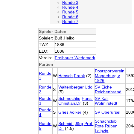
Runde 3
Runde 4
Runde 5
Runde 6
Runde 7
Spieler-Daten
Spieler:
Buß,Heiko
TWZ:
1886
ELO:
1886
Verein:
Freibauer Wedemark
Partien
Postsportverein
Runde
W
Hensch,Frank
(2)
Magdeburg v
159
1
1926
Runde
Waltenberger,Udo
SV Eiche
S
201
2
(5)
Reichenbrand
Runde
Schmechtig,Hans-
SV Kali
W
179
3
Christian,Dr.
(3)
Wolmirstedt
Runde
S
Gries,Volker
(4)
SV Oberursel
200
4
Schachclub
Runde
Schmidt,Jörg,Prof.
W
Rote Rüben
204
5
Dr.
(4.5)
Leipzig