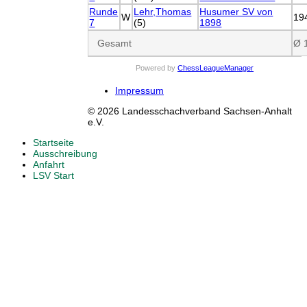
Runde
Lehr,Thomas
Husumer SV von
W
19
7
(5)
1898
Gesamt
Ø 
Powered by
ChessLeagueManager
Impressum
© 2026 Landesschachverband Sachsen-Anhalt
e.V.
Startseite
Ausschreibung
Anfahrt
LSV Start