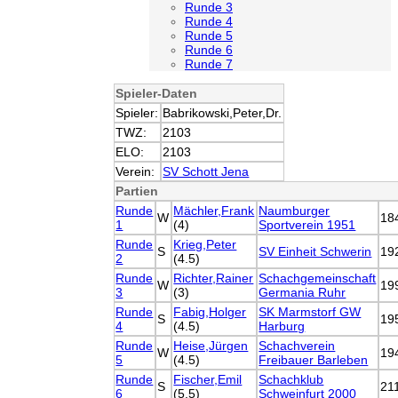
Runde 3
Runde 4
Runde 5
Runde 6
Runde 7
Spieler-Daten
Spieler:
Babrikowski,Peter,Dr.
TWZ:
2103
ELO:
2103
Verein:
SV Schott Jena
Partien
Runde
Mächler,Frank
Naumburger
W
18
1
(4)
Sportverein 1951
Runde
Krieg,Peter
S
SV Einheit Schwerin
19
2
(4.5)
Runde
Richter,Rainer
Schachgemeinschaft
W
19
3
(3)
Germania Ruhr
Runde
Fabig,Holger
SK Marmstorf GW
S
19
4
(4.5)
Harburg
Runde
Heise,Jürgen
Schachverein
W
19
5
(4.5)
Freibauer Barleben
Runde
Fischer,Emil
Schachklub
S
21
6
(5.5)
Schweinfurt 2000