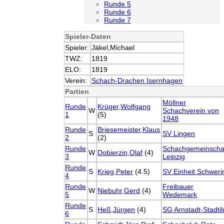
Runde 5
Runde 6
Runde 7
Spieler-Daten
Spieler:
Jäkel,Michael
TWZ:
1819
ELO:
1819
Verein:
Schach-Drachen Isernhagen
Partien
Möllner
Runde
Krüger,Wolfgang
W
Schachverein von
1
(5)
1948
Runde
Briesemeister,Klaus
S
SV Lingen
2
(2)
Runde
Schachgemeinscha
W
Dobierzin,Olaf
(4)
3
Leipzig
Runde
S
Krieg,Peter
(4.5)
SV Einheit Schweri
4
Runde
Freibauer
W
Niebuhr,Gerd
(4)
5
Wedemark
Runde
S
Heß,Jürgen
(4)
SG Arnstadt-Stadti
6