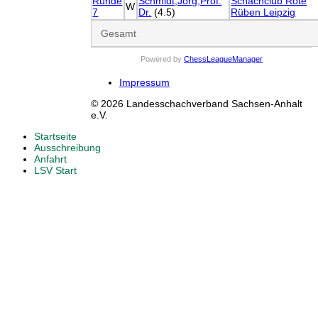
Runde
Schmidt,Jörg,Prof.
Schachclub Rote
W
7
Dr.
(4.5)
Rüben Leipzig
Gesamt
Powered by
ChessLeagueManager
Impressum
© 2026 Landesschachverband Sachsen-Anhalt
e.V.
Startseite
Ausschreibung
Anfahrt
LSV Start