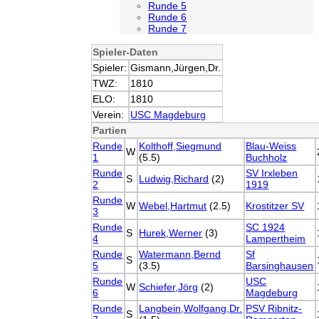
Runde 5
Runde 6
Runde 7
Spieler-Daten
Spieler:
Gismann,Jürgen,Dr.
TWZ:
1810
ELO:
1810
Verein:
USC Magdeburg
Partien
Runde
Kolthoff,Siegmund
Blau-Weiss
W
1
(5.5)
Buchholz
Runde
SV Irxleben
S
Ludwig,Richard
(2)
2
1919
Runde
W
Webel,Hartmut
(2.5)
Krostitzer SV
3
Runde
SC 1924
S
Hurek,Werner
(3)
4
Lampertheim
Runde
Watermann,Bernd
Sf
S
5
(3.5)
Barsinghausen
Runde
USC
W
Schiefer,Jörg
(2)
6
Magdeburg
Runde
Langbein,Wolfgang,Dr.
PSV Ribnitz-
S