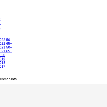
+
+
+
+
2022 50+
2022 65+
2021 50+
2021 65+
2020
2019
2018
2017
nehmer-Info