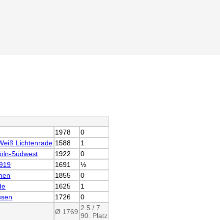
1978
0
eiß Lichtenrade
1588
1
öln-Südwest
1922
0
1919
1691
½
chen
1855
0
de
1625
1
usen
1726
0
2.5 / 7
Ø 1769
90. Platz