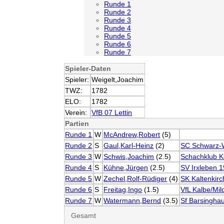
Runde 1
Runde 2
Runde 3
Runde 4
Runde 5
Runde 6
Runde 7
Spieler-Daten
Spieler:
Weigelt,Joachim
TWZ:
1782
ELO:
1782
Verein:
VfB 07 Lettin
Partien
Runde 1
W
McAndrew,Robert
(5)
Runde 2
S
Gaul,Karl-Heinz
(2)
SC Schwarz-W
Runde 3
W
Schwis,Joachim
(2.5)
Schachklub K
Runde 4
S
Kühne,Jürgen
(2.5)
SV Irxleben 
Runde 5
W
Zechel,Rolf-Rüdiger
(4)
SK Kaltenkir
Runde 6
S
Freitag,Ingo
(1.5)
VfL Kalbe/Mil
Runde 7
W
Watermann,Bernd
(3.5)
Sf Barsingha
Gesamt