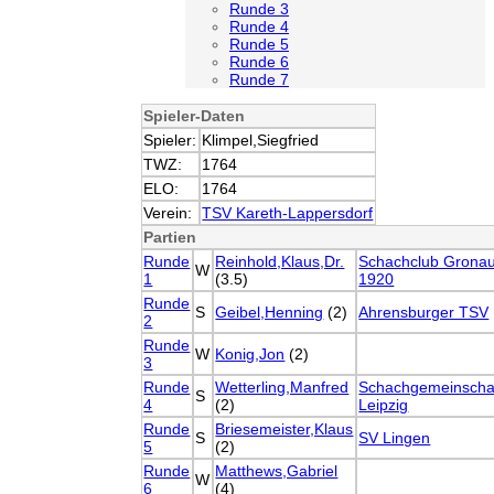
Runde 3
Runde 4
Runde 5
Runde 6
Runde 7
Spieler-Daten
Spieler:
Klimpel,Siegfried
TWZ:
1764
ELO:
1764
Verein:
TSV Kareth-Lappersdorf
Partien
Runde
Reinhold,Klaus,Dr.
Schachclub Grona
W
1
(3.5)
1920
Runde
S
Geibel,Henning
(2)
Ahrensburger TSV
2
Runde
W
Konig,Jon
(2)
3
Runde
Wetterling,Manfred
Schachgemeinscha
S
4
(2)
Leipzig
Runde
Briesemeister,Klaus
S
SV Lingen
5
(2)
Runde
Matthews,Gabriel
W
6
(4)