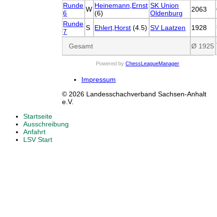
Runde
Heinemann,Ernst
SK Union
W
2063
6
(6)
Oldenburg
Runde
S
Ehlert,Horst
(4.5)
SV Laatzen
1928
7
Gesamt
Ø 1925
Powered by
ChessLeagueManager
Impressum
© 2026 Landesschachverband Sachsen-Anhalt
e.V.
Startseite
Ausschreibung
Anfahrt
LSV Start