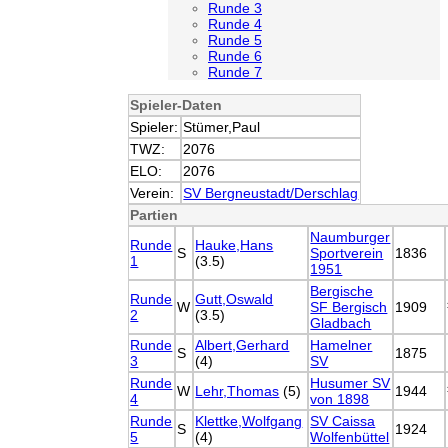
Runde 3
Runde 4
Runde 5
Runde 6
Runde 7
Spieler-Daten
Spieler:
Stümer,Paul
TWZ:
2076
ELO:
2076
Verein:
SV Bergneustadt/Derschlag
Partien
Naumburger
Runde
Hauke,Hans
S
Sportverein
1836
1
(3.5)
1951
Bergische
Runde
Gutt,Oswald
W
SF Bergisch
1909
2
(3.5)
Gladbach
Runde
Albert,Gerhard
Hamelner
S
1875
3
(4)
SV
Runde
Husumer SV
W
Lehr,Thomas
(5)
1944
4
von 1898
Runde
Klettke,Wolfgang
SV Caissa
S
1924
5
(4)
Wolfenbüttel