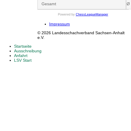
Gesamt
Ø
Powered by
ChessLeagueManager
Impressum
© 2026 Landesschachverband Sachsen-Anhalt
e.V.
Startseite
Ausschreibung
Anfahrt
LSV Start