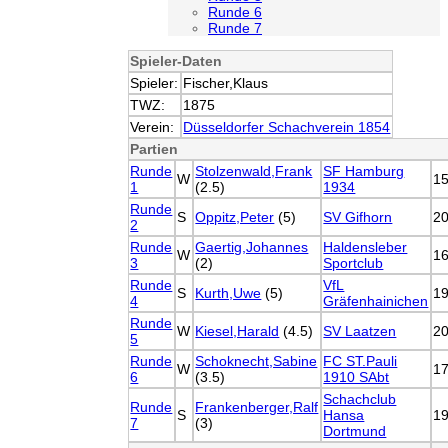
Runde 6
Runde 7
Spieler-Daten
Spieler:
Fischer,Klaus
TWZ:
1875
Verein:
Düsseldorfer Schachverein 1854
Partien
Runde
Stolzenwald,Frank
SF Hamburg
W
1
1
(2.5)
1934
Runde
S
Oppitz,Peter
(5)
SV Gifhorn
2
2
Runde
Gaertig,Johannes
Haldensleber
W
1
3
(2)
Sportclub
Runde
VfL
S
Kurth,Uwe
(5)
1
4
Gräfenhainichen
Runde
W
Kiesel,Harald
(4.5)
SV Laatzen
2
5
Runde
Schoknecht,Sabine
FC ST.Pauli
W
1
6
(3.5)
1910 SAbt
Schachclub
Runde
Frankenberger,Ralf
S
Hansa
1
7
(3)
Dortmund