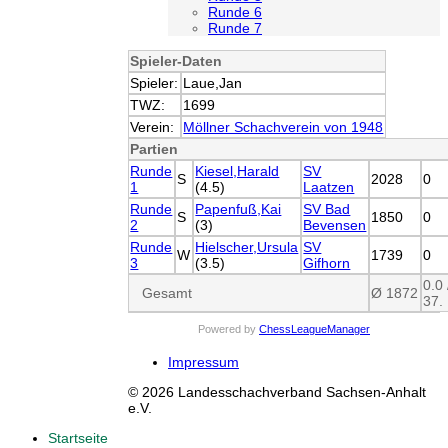
Runde 6
Runde 7
Spieler-Daten
Spieler:
Laue,Jan
TWZ:
1699
Verein:
Möllner Schachverein von 1948
Partien
Runde
Kiesel,Harald
SV
S
2028
0
1
(4.5)
Laatzen
Runde
Papenfuß,Kai
SV Bad
S
1850
0
2
(3)
Bevensen
Runde
Hielscher,Ursula
SV
W
1739
0
3
(3.5)
Gifhorn
0.0 
Gesamt
Ø 1872
37. 
Powered by
ChessLeagueManager
Impressum
© 2026 Landesschachverband Sachsen-Anhalt
e.V.
Startseite