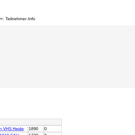
+: Teilnehmer-Info
n VHS Heide
1890
0