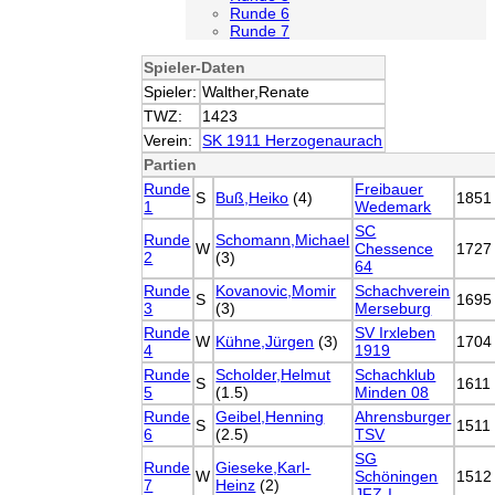
Runde 6
Runde 7
Spieler-Daten
Spieler:
Walther,Renate
TWZ:
1423
Verein:
SK 1911 Herzogenaurach
Partien
Runde
Freibauer
S
Buß,Heiko
(4)
1851
1
Wedemark
SC
Runde
Schomann,Michael
W
Chessence
1727
2
(3)
64
Runde
Kovanovic,Momir
Schachverein
S
1695
3
(3)
Merseburg
Runde
SV Irxleben
W
Kühne,Jürgen
(3)
1704
4
1919
Runde
Scholder,Helmut
Schachklub
S
1611
5
(1.5)
Minden 08
Runde
Geibel,Henning
Ahrensburger
S
1511
6
(2.5)
TSV
SG
Runde
Gieseke,Karl-
W
Schöningen
1512
7
Heinz
(2)
JFZ-I