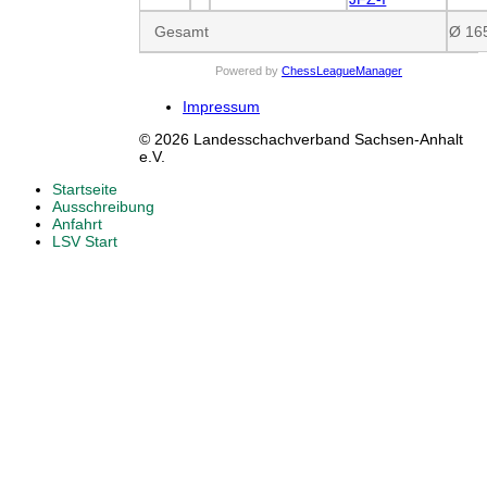
Gesamt
Ø 16
Powered by
ChessLeagueManager
Impressum
© 2026 Landesschachverband Sachsen-Anhalt
e.V.
Startseite
Ausschreibung
Anfahrt
LSV Start