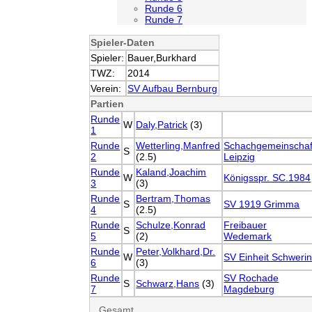
Runde 6
Runde 7
Spieler-Daten
Spieler:
Bauer,Burkhard
TWZ:
2014
Verein:
SV Aufbau Bernburg
Partien
Runde
W
Daly,Patrick
(3)
1
Runde
Wetterling,Manfred
Schachgemeinschaf
S
2
(2.5)
Leipzig
Runde
Kaland,Joachim
W
Königsspr. SC.1984
3
(3)
Runde
Bertram,Thomas
S
SV 1919 Grimma
4
(2.5)
Runde
Schulze,Konrad
Freibauer
S
5
(2)
Wedemark
Runde
Peter,Volkhard,Dr.
W
SV Einheit Schweri
6
(3)
Runde
SV Rochade
S
Schwarz,Hans
(3)
7
Magdeburg
Gesamt