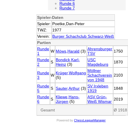
Runde 6
Runde 7
Spieler-Daten
Spieler:
Poetke,Dan-Peter
TWZ:
1977
Verein:
Burger Schachclub Schwarz-Weiß
Partien
Runde
Ahrensburger
W
Möws,Harald
(3)
1750
1
TSV
Runde
Bondick,Karl-
USC
S
1870
2
Heinz
(3)
Magdeburg
Möllner
Runde
Krüger,Wolfgang
W
Schachverein
2103
3
(5)
von 1948
Runde
SV Irxleben
S
Sauter,Arthur
(3)
1848
5
1919
Runde
Kliewe,Hans-
ASV Grün-
S
2019
6
Jürgen
(5)
Weiß Wismar
Gesamt
Ø 1918
Powered by
ChessLeagueManager