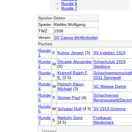
Runde 6
Runde 7
Spieler-Daten
Spieler:
Klettke,Wolfgang
TWZ:
1936
Verein:
SV Caissa Wolfenbüttel
Partien
Runde
S
Kühne,Jürgen
(3)
SV Irxleben 1919
1
Runde
Okrajek,Alexander
Schachclub 1919
W
2
(5)
Siegburg
Runde
Kramell,Ralph F.
Schachgemeinschaf
S
3
K.
(2.5)
2011 Sennewit
Runde
Hansch,Klaus-
W
SC Weisse Dame
4
Michael
(3)
Runde
Schachverein
S
Stümer,Paul
(4)
5
Bergneustadt/Dersc
Runde
W
Schober,Ralf
(4.5)
SV 1919 Grimma
6
Runde
Niebuhr,Gerd
Freibauer
S
7
(4.5)
Wedemark
Gesamt