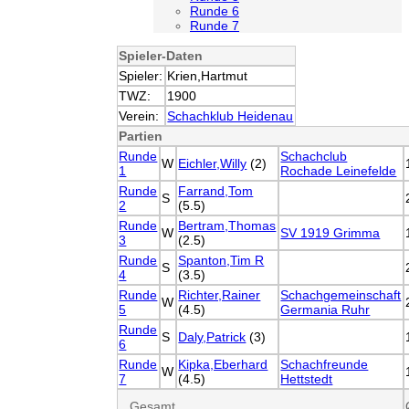
Runde 6
Runde 7
Spieler-Daten
Spieler:
Krien,Hartmut
TWZ:
1900
Verein:
Schachklub Heidenau
Partien
Runde
Schachclub
W
Eichler,Willy
(2)
1
Rochade Leinefelde
Runde
Farrand,Tom
S
2
(5.5)
Runde
Bertram,Thomas
W
SV 1919 Grimma
3
(2.5)
Runde
Spanton,Tim R
S
4
(3.5)
Runde
Richter,Rainer
Schachgemeinschaft
W
5
(4.5)
Germania Ruhr
Runde
S
Daly,Patrick
(3)
6
Runde
Kipka,Eberhard
Schachfreunde
W
7
(4.5)
Hettstedt
Gesamt