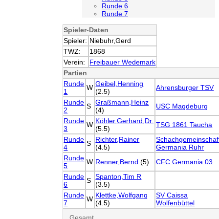
Runde 6
Runde 7
Spieler-Daten
Spieler:
Niebuhr,Gerd
TWZ:
1868
Verein:
Freibauer Wedemark
Partien
Runde
Geibel,Henning
W
Ahrensburger TSV
1
(2.5)
Runde
Graßmann,Heinz
S
USC Magdeburg
2
(4)
Runde
Köhler,Gerhard,Dr.
W
TSG 1861 Taucha
3
(5.5)
Runde
Richter,Rainer
Schachgemeinschaf
S
4
(4.5)
Germania Ruhr
Runde
W
Renner,Bernd
(5)
CFC Germania 03
5
Runde
Spanton,Tim R
S
6
(3.5)
Runde
Klettke,Wolfgang
SV Caissa
W
7
(4.5)
Wolfenbüttel
Gesamt