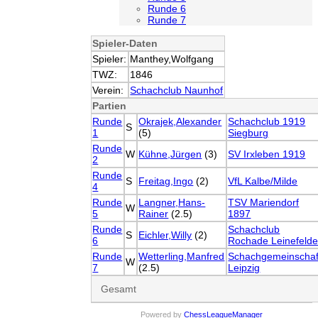
Runde 6
Runde 7
Spieler-Daten
Spieler:
Manthey,Wolfgang
TWZ:
1846
Verein:
Schachclub Naunhof
Partien
Runde
Okrajek,Alexander
Schachclub 1919
S
1
(5)
Siegburg
Runde
W
Kühne,Jürgen
(3)
SV Irxleben 1919
2
Runde
S
Freitag,Ingo
(2)
VfL Kalbe/Milde
4
Runde
Langner,Hans-
TSV Mariendorf
W
5
Rainer
(2.5)
1897
Runde
Schachclub
S
Eichler,Willy
(2)
6
Rochade Leinefeld
Runde
Wetterling,Manfred
Schachgemeinschaf
W
7
(2.5)
Leipzig
Gesamt
Powered by
ChessLeagueManager