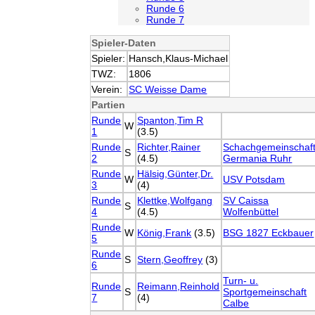
Runde 6
Runde 7
Spieler-Daten
Spieler:
Hansch,Klaus-Michael
TWZ:
1806
Verein:
SC Weisse Dame
Partien
Runde
Spanton,Tim R
W
1
(3.5)
Runde
Richter,Rainer
Schachgemeinschaf
S
2
(4.5)
Germania Ruhr
Runde
Hälsig,Günter,Dr.
W
USV Potsdam
3
(4)
Runde
Klettke,Wolfgang
SV Caissa
S
4
(4.5)
Wolfenbüttel
Runde
W
König,Frank
(3.5)
BSG 1827 Eckbauer
5
Runde
S
Stern,Geoffrey
(3)
6
Turn- u.
Runde
Reimann,Reinhold
S
Sportgemeinschaft
7
(4)
Calbe