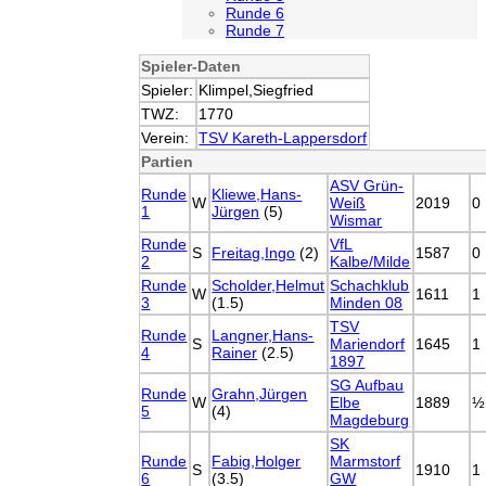
Runde 6
Runde 7
Spieler-Daten
Spieler:
Klimpel,Siegfried
TWZ:
1770
Verein:
TSV Kareth-Lappersdorf
Partien
ASV Grün-
Runde
Kliewe,Hans-
W
Weiß
2019
0
1
Jürgen
(5)
Wismar
Runde
VfL
S
Freitag,Ingo
(2)
1587
0
2
Kalbe/Milde
Runde
Scholder,Helmut
Schachklub
W
1611
1
3
(1.5)
Minden 08
TSV
Runde
Langner,Hans-
S
Mariendorf
1645
1
4
Rainer
(2.5)
1897
SG Aufbau
Runde
Grahn,Jürgen
W
Elbe
1889
½
5
(4)
Magdeburg
SK
Runde
Fabig,Holger
Marmstorf
S
1910
1
6
(3.5)
GW