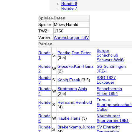
Runde 6
Runde 7
Spieler-Daten
Spieler:
Möws,Harald
TWZ:
1750
Verein:
Ahrensburger TSV
Partien
Burger
Runde
Poetke,Dan-Peter
S
Schachclub
1
(3.5)
Schwarz-Weiß
Runde
Gieseke,Karl-Heinz
SG Schöningen
W
2
(2)
JFZ-I
Runde
BSG 1827
S
König,Frank
(3.5)
3
Eckbauer
Runde
Stratmann,Alois
Schachverein
W
4
(2.5)
Ahlen 1954
Turn- u.
Runde
Reimann,Reinhold
S
Sportgemeinschaft
5
(4)
Calbe
Runde
Naumburger
W
Hauke,Hans
(3)
6
Sportverein 1951
Runde
Brekenkamp,Jürgen
SV Eintracht
S
7
(4)
Tangerhütte