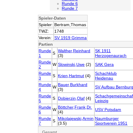
Runde 6
Runde 7
Spieler-Daten
Spieler:
Bertram,Thomas
TWZ:
1748
Verein:
SV 1919 Grimma
Partien
Runde
Walther,Reinhard
SK 1911
S
1
(3)
Herzogenaurach
Runde
W
Slowinski,Uwe
(2)
SAK Gera
2
Runde
Schachklub
S
Krien,Hartmut
(4)
3
Heidenau
Runde
Bauer,Burkhard
W
SV Aufbau Bernbur
4
(3)
Runde
Schachgemeinschaf
S
Dobierzin,Olaf
(4)
5
Leipzig
Runde
Böttcher,Frank,Dr.
W
USV Potsdam
6
(4)
Runde
Mikolajewski,Armin
Naumburger
S
7
(3.5)
Sportverein 1951
Gesamt