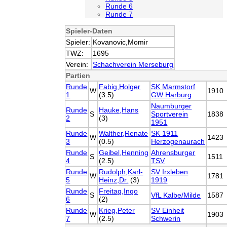
Runde 6
Runde 7
Spieler-Daten
Spieler:
Kovanovic,Momir
TWZ:
1695
Verein:
Schachverein Merseburg
Partien
Runde
Fabig,Holger
SK Marmstorf
W
1910
1
(3.5)
GW Harburg
Naumburger
Runde
Hauke,Hans
S
Sportverein
1838
2
(3)
1951
Runde
Walther,Renate
SK 1911
W
1423
3
(0.5)
Herzogenaurach
Runde
Geibel,Henning
Ahrensburger
S
1511
4
(2.5)
TSV
Runde
Rudolph,Karl-
SV Irxleben
W
1781
5
Heinz,Dr.
(3)
1919
Runde
Freitag,Ingo
S
VfL Kalbe/Milde
1587
6
(2)
Runde
Krieg,Peter
SV Einheit
W
1903
7
(2.5)
Schwerin