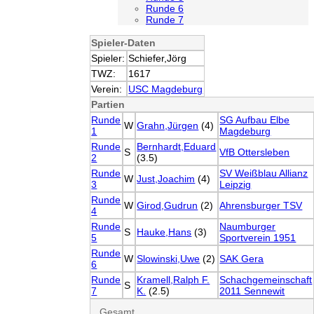
Runde 6
Runde 7
Spieler-Daten
Spieler:
Schiefer,Jörg
TWZ:
1617
Verein:
USC Magdeburg
Partien
Runde
SG Aufbau Elbe
W
Grahn,Jürgen
(4)
1
Magdeburg
Runde
Bernhardt,Eduard
S
VfB Ottersleben
2
(3.5)
Runde
SV Weißblau Allianz
W
Just,Joachim
(4)
3
Leipzig
Runde
W
Girod,Gudrun
(2)
Ahrensburger TSV
4
Runde
Naumburger
S
Hauke,Hans
(3)
5
Sportverein 1951
Runde
W
Slowinski,Uwe
(2)
SAK Gera
6
Runde
Kramell,Ralph F.
Schachgemeinschaft
S
7
K.
(2.5)
2011 Sennewit
Gesamt