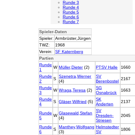
Runde 3
Runde 4
Runde 5
Runde 6
Runde 7
Spieler-Daten
Spieler:
Armbrüster,Jürgen
TWZ:
1968
Verein:
SF Katernberg
Partien
Runde
W
Müller,Dieter
(2)
PTSV Halle
1660
1
Runde
Szenetra,Werner
SV
S
2167
2
(4)
Berenbostel
Runde
SG
W
Wraga,Teresa
(2)
1663
3
Osnabrück
Runde
SK
S
Gläser,Wilfried
(5)
2137
4
Anderten
SV
Runde
Glasewald,Stefan
W
Dresden-
2045
5
(4)
Striesen
Runde
Manthey,Wolfgang
Helmstedter
S
1806
6
(3)
SV