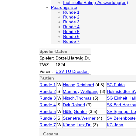
Inoffizielle Rating-Auswertung(en)
Paarungsliste
Runde 1
Runde 2
Runde 3
Runde 4
Runde 5
Runde 6
Runde 7
Spieler-Daten
Spieler:
Dötzel,Hartwig,Dr.
TWZ:
1824
Verein:
USV TU Dresden
Partien
Runde 1
W
Haase,Reinhard
(4.5)
SC Fulda
Runde 2
S
Manthey,Wolfgang
(3)
Helmstedter S
Runde 3
W
Nitsch,Thomas
(5)
SG Einheit Hal
Runde 4
S
Dyk,Roland
(3)
SK Bad Harzbu
Runde 5
W
Hülle,Gunter
(3.5)
SV Springer Le
Runde 6
S
Szenetra,Werner
(4)
SV Berenboste
Runde 7
W
Künne,Lutz,Dr.
(3)
KC Jena
Gesamt