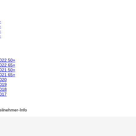
+
+
+
+
2022 50+
2022 65+
2021 50+
2021 65+
2020
2019
2018
2017
eilnehmer-Info