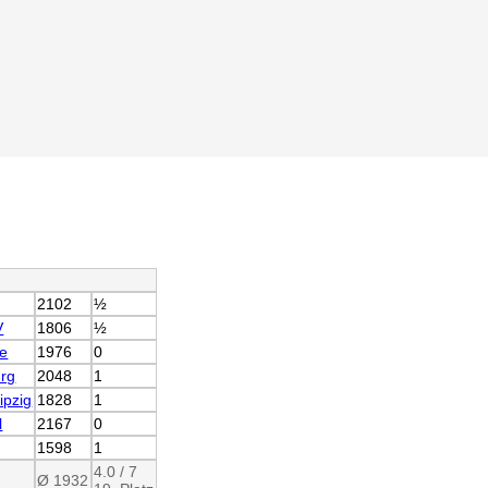
2102
½
V
1806
½
le
1976
0
rg
2048
1
ipzig
1828
1
l
2167
0
1598
1
4.0 / 7
Ø 1932