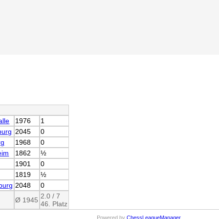
alle
1976
1
burg
2045
0
rg
1968
0
eim
1862
½
1901
0
1819
½
burg
2048
0
2.0 / 7
Ø 1945
46. Platz
Powered by
ChessLeagueManager