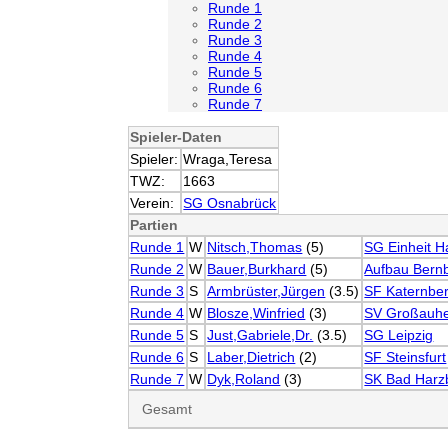
Runde 1
Runde 2
Runde 3
Runde 4
Runde 5
Runde 6
Runde 7
Spieler-Daten
Spieler:
Wraga,Teresa
TWZ:
1663
Verein:
SG Osnabrück
Partien
Runde 1
W
Nitsch,Thomas
(5)
SG Einheit H
Runde 2
W
Bauer,Burkhard
(5)
Aufbau Bern
Runde 3
S
Armbrüster,Jürgen
(3.5)
SF Katernbe
Runde 4
W
Blosze,Winfried
(3)
SV Großauh
Runde 5
S
Just,Gabriele,Dr.
(3.5)
SG Leipzig
Runde 6
S
Laber,Dietrich
(2)
SF Steinsfurt
Runde 7
W
Dyk,Roland
(3)
SK Bad Harz
Gesamt