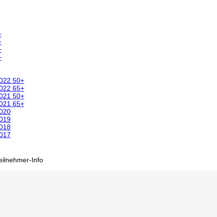
+
+
+
+
2022 50+
2022 65+
2021 50+
2021 65+
2020
2019
2018
2017
eilnehmer-Info