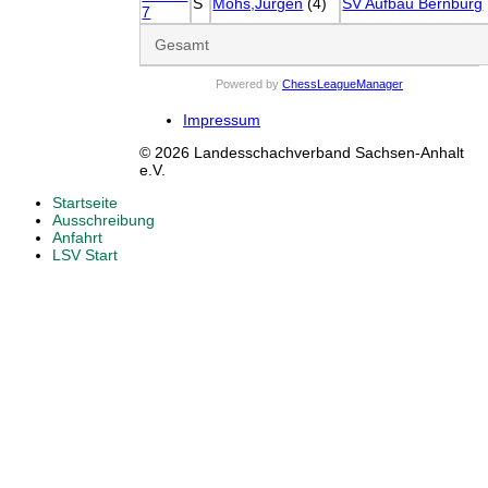
S
Mohs,Jürgen
(4)
SV Aufbau Bernburg
7
Gesamt
Powered by
ChessLeagueManager
Impressum
© 2026 Landesschachverband Sachsen-Anhalt
e.V.
Startseite
Ausschreibung
Anfahrt
LSV Start