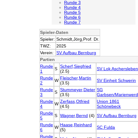
Runde 3
Runde 4
Runde 5
Runde 6
Runde 7
Spieler-Daten
Spieler:
Schmidt,Jörg,Prof. Dr.
TWZ:
2025
Verein:
SV Aufbau Bernburg
Partien
Runde
Scherf,Siegfried
S
SV Lok Ascherslebe
1
(2.5)
Runde
Fleischer,Martin
W
SV Einheit Schwerin
2
(3.5)
Runde
Stummeyer,Dieter
SG
S
3
(3.5)
Garbsen/Marienwerd
Runde
Zerfass,Otfried
Union 1861
W
4
(4.5)
Schönebeck
Runde
S
Wagner,Bernd
(4)
SV Aufbau Bernburg
5
Runde
Haase,Reinhard
W
SC Fulda
6
(5)
Runde