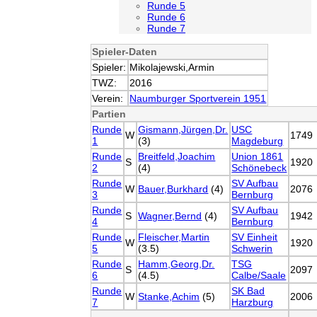
Runde 5
Runde 6
Runde 7
Spieler-Daten
Spieler:
Mikolajewski,Armin
TWZ:
2016
Verein:
Naumburger Sportverein 1951
Partien
Runde
Gismann,Jürgen,Dr.
USC
W
1749
1
(3)
Magdeburg
Runde
Breitfeld,Joachim
Union 1861
S
1920
2
(4)
Schönebeck
Runde
SV Aufbau
W
Bauer,Burkhard
(4)
2076
3
Bernburg
Runde
SV Aufbau
S
Wagner,Bernd
(4)
1942
4
Bernburg
Runde
Fleischer,Martin
SV Einheit
W
1920
5
(3.5)
Schwerin
Runde
Hamm,Georg,Dr.
TSG
S
2097
6
(4.5)
Calbe/Saale
Runde
SK Bad
W
Stanke,Achim
(5)
2006
7
Harzburg