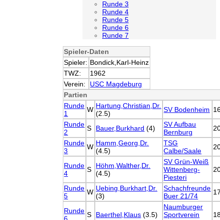
Runde 3
Runde 4
Runde 5
Runde 6
Runde 7
Spieler-Daten
Spieler:
Bondick,Karl-Heinz
TWZ:
1962
Verein:
USC Magdeburg
Partien
Runde
Hartung,Christian,Dr.
W
SV Bodenheim
1
1
(2.5)
Runde
SV Aufbau
S
Bauer,Burkhard
(4)
2
2
Bernburg
Runde
Hamm,Georg,Dr.
TSG
W
2
3
(4.5)
Calbe/Saale
SV Grün-Weiß
Runde
Höhm,Walther,Dr.
S
Wittenberg-
2
4
(4.5)
Piesteri
Runde
Uebing,Burkhart,Dr.
Schachfreunde
W
1
5
(3)
Buer 21/74
Naumburger
Runde
S
Baerthel,Klaus
(3.5)
Sportverein
1
6