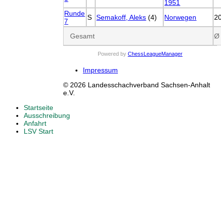
1951
Runde
S
Semakoff, Aleks
(4)
Norwegen
2
7
Gesamt
Ø
Powered by
ChessLeagueManager
Impressum
© 2026 Landesschachverband Sachsen-Anhalt
e.V.
Startseite
Ausschreibung
Anfahrt
LSV Start