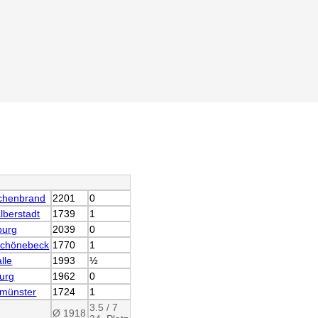
ichenbrand
2201
0
lberstadt
1739
1
burg
2039
0
Schönebeck
1770
1
lle
1993
½
urg
1962
0
münster
1724
1
3.5 / 7
Ø 1918