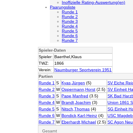
Inoffizielle Rating-Auswertung(en)
Paarungsliste
Runde 1
Runde 2
Runde 3
Runde 4
Runde 5
Runde 6
Runde 7
Spieler-Daten
Spieler:
Baerthel,Klaus
TWZ:
1866
Verein:
Naumburger Sportverein 1951
Partien
Runde 1
S
Kyas,Jürgen
(5)
SV Eiche Re
Runde 2
W
Oppermann,Horst
(2.5)
SV Einheit Ha
Runde 3
S
Pape,Manfred
(3.5)
SK Bad Harz
Runde 4
W
Brandt,Joachim
(3)
Union 1861 
Runde 5
S
Nitsch,Thomas
(4)
SG Einheit Ha
Runde 6
W
Bondick,Karl-Heinz
(4)
USC Magdeb
Runde 7
W
Eberhardt,Michael
(2.5)
SC Agon Neu
Gesamt