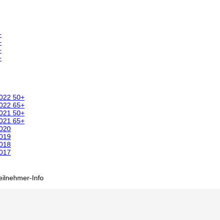
+
+
+
+
2022 50+
2022 65+
2021 50+
2021 65+
2020
2019
2018
2017
eilnehmer-Info