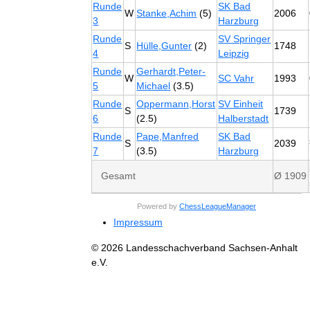
Runde
SK Bad
W
Stanke,Achim
(5)
2006
3
Harzburg
Runde
SV Springer
S
Hülle,Gunter
(2)
1748
4
Leipzig
Runde
Gerhardt,Peter-
W
SC Vahr
1993
5
Michael
(3.5)
Runde
Oppermann,Horst
SV Einheit
S
1739
6
(2.5)
Halberstadt
Runde
Pape,Manfred
SK Bad
S
2039
7
(3.5)
Harzburg
Gesamt
Ø 1909
Powered by
ChessLeagueManager
Impressum
© 2026 Landesschachverband Sachsen-Anhalt
e.V.