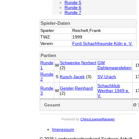
Runde 5
Runde 6
Runde 7
Spieler-Daten
Spieler:
Reichelt,Frank
TWZ:
1999
Verein:
Ford Schachfreunde Köln e. V.
Partien
Runde
Schwenke,Norbert
GW
W
1
1
(2)
Dahlenwarsleben
Runde
S
Kusch,Jacek
(3)
SV Urach
1
2
Schachklub
Runde
Geisler,Reinhard
W
Werther 1949 e.
1
3
(2)
V.
Gesamt
Ø 
Powered by
ChessLeagueManager
Impressum
© 2026 Landesschachverband Sachsen-Anhalt