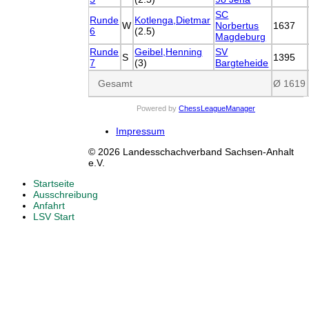
SC
Runde
Kotlenga,Dietmar
W
Norbertus
1637
6
(2.5)
Magdeburg
Runde
Geibel,Henning
SV
S
1395
7
(3)
Bargteheide
Gesamt
Ø 1619
Powered by
ChessLeagueManager
Impressum
© 2026 Landesschachverband Sachsen-Anhalt
e.V.
Startseite
Ausschreibung
Anfahrt
LSV Start