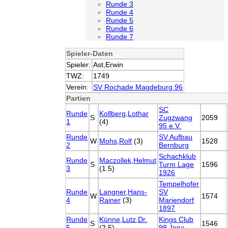
Runde 3
Runde 4
Runde 5
Runde 6
Runde 7
Spieler-Daten
Spieler:
Ast,Erwin
TWZ:
1749
Verein:
SV Rochade Magdeburg 96
Partien
SC
Runde
Kollberg,Lothar
S
Zugzwang
2059
1
(4)
95 e.V.
Runde
SV Aufbau
W
Mohs,Rolf
(3)
1528
2
Bernburg
Schachklub
Runde
Maczollek,Helmut
S
Turm Lage
1596
3
(1.5)
1926
Tempelhofer
Runde
Langner,Hans-
SV
W
1574
4
Rainer
(3)
Mariendorf
1897
Runde
Künne,Lutz,Dr.
Kings Club
S
1546
5
(2.5)
98 Jena