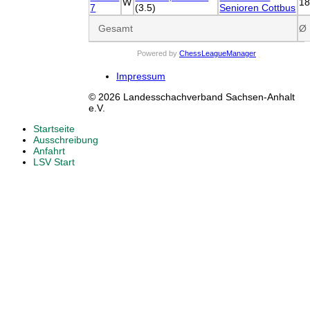
W
1
7
(3.5)
Senioren Cottbus
Gesamt
Ø
Powered by
ChessLeagueManager
Impressum
© 2026 Landesschachverband Sachsen-Anhalt
e.V.
Startseite
Ausschreibung
Anfahrt
LSV Start