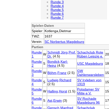
Runde 3
Runde 4
Runde 5
Runde 6
Runde 7
Spieler-Daten
Spieler:
Kotlenga,Dietmar
TWZ:
1637
Verein:
SC Norbertus Magdeburg
Partien
Runde
Schmidt,Jörg,Prof.
Schachclub Rote
W
2
1
Dr.
(4.5)
Rüben Leipzig e.
Runde
Bondick,Karl-
S
USC Magdeburg
1
2
Heinz
(4.5)
Runde
GW
W
Böhm,Franz
(2.5)
1
3
Dahlenwarsleben
Runde
Ludwig,Richard
SV Irxleben von
S
1
4
(2.5)
1919
Runde
Potsdamer SV
W
Halling,Horst
(1.5)
1
5
Mitte e.V.
Runde
SV Rochade
S
Ast,Erwin
(3)
1
6
Magdeburg 96
Runde
Gensch,Manfred
Schachclub