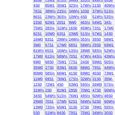
4S0
85W1
35W1
32S½
17W½
21S0
40W½
76S1
38W½
23S½
34W½
10S0
37W½
51S½
86S1
23W½
36S½
10W½
4S0
51W½
53S½
23S0
82W1
20S1
9W0
46S½
54W1
34S-
75W1
28S½
31W½
16S0
45W½
73S1
17W0
82S1
10W0
63S1
23W0
51S½
57W1
14S0
16W0
83S1
29W½
24W½
35S½
39S0
58W1
3W0
67S1
17W0
68S1
58W½
29S0
69W1
81W½
65S1
16W½
13S½
28W0
58S½
52W½
17W0
61S½
58W½
70S1
47W½
44S½
43W½
6W0
68S0
75W1
77S1
24S0
59W1
50S½
35W0
27S0
83W1
56S0
68W1
79S1
44W½
80W0
58S½
66W1
41S0
69W1
45S0
73W1
11W0
69S1
76W1
17S½
32W½
31S0
35W-
12S0
72W1
4S0
53W1
59S½
26W0
57S½
31W½
2S0
81W1
29S0
70W1
47S0
56W½
34S0
54W½
51S½
76W1
49S½
50W½
48S0
29W0
70S1
27W0
62S1
56W½
52S0
60W½
13W0
73S½
65W1
31S0
37S0
78W1
59S½
5S0
51W½
84S0
79S1
75W1
34W½
30S0