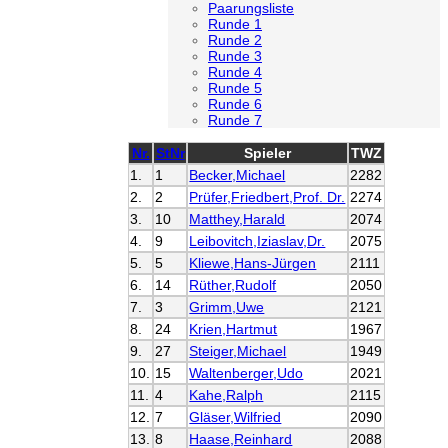
Paarungsliste
Runde 1
Runde 2
Runde 3
Runde 4
Runde 5
Runde 6
Runde 7
Nr.
StNr
Spieler
TWZ
1.
1
Becker,Michael
2282
2.
2
Prüfer,Friedbert,Prof. Dr.
2274
3.
10
Matthey,Harald
2074
4.
9
Leibovitch,Iziaslav,Dr.
2075
5.
5
Kliewe,Hans-Jürgen
2111
6.
14
Rüther,Rudolf
2050
7.
3
Grimm,Uwe
2121
8.
24
Krien,Hartmut
1967
9.
27
Steiger,Michael
1949
10.
15
Waltenberger,Udo
2021
11.
4
Kahe,Ralph
2115
12.
7
Gläser,Wilfried
2090
13.
8
Haase,Reinhard
2088