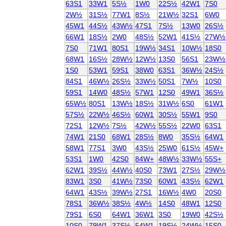
63S1
33W1
5S½
1W0
22S½
42W1
7S0
2W½
31S½
77W1
8S½
21W½
32S1
6W0
45W1
44S½
43W½
47S1
7S½
13W0
26S½
66W1
18S½
2W0
48S½
52W1
41S½
27W½
7S0
71W1
80S1
19W½
34S1
10W½
18S0
68W1
16S½
28W½
12W½
13S0
56S1
23W½
1S0
53W1
59S1
38W0
63S1
36W½
24S½
84S1
46W½
26S½
33W½
50S1
7W½
10S0
59S1
14W0
48S½
57W1
12S0
49W1
36S½
65W½
80S1
13W½
18S½
31W½
6S0
61W1
57S½
22W½
46S½
60W1
30S½
55W1
9S0
72S1
12W½
7S½
42W½
55S½
22W0
63S1
74W1
21S0
68W1
28S½
8W0
35S½
64W1
58W1
77S1
3W0
43S½
25W0
61S½
45W+
53S1
1W0
42S0
84W+
48W½
33W½
55S+
62W1
39S½
44W½
40S0
73W1
27S½
29W½
83W1
3S0
41W½
73S0
60W1
43S½
62W1
64W1
43S½
39W½
27S1
16W½
4W0
20S0
78S1
36W½
38S½
4W½
14S0
48W1
12S0
79S1
6S0
64W1
36W1
3S0
19W0
42S½
10S0
79W1
37S½
54W1
19S½
24W½
15S0