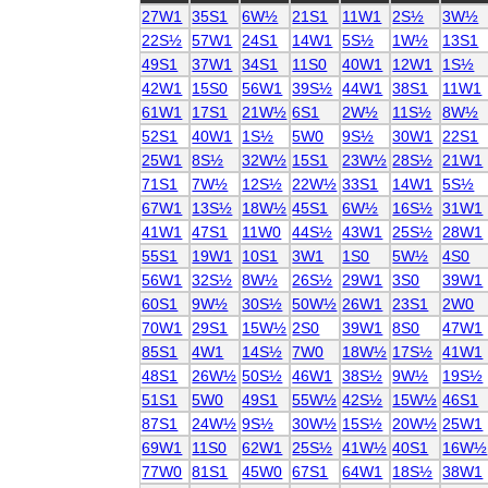
27W1
35S1
6W½
21S1
11W1
2S½
3W½
22S½
57W1
24S1
14W1
5S½
1W½
13S1
49S1
37W1
34S1
11S0
40W1
12W1
1S½
42W1
15S0
56W1
39S½
44W1
38S1
11W1
61W1
17S1
21W½
6S1
2W½
11S½
8W½
52S1
40W1
1S½
5W0
9S½
30W1
22S1
25W1
8S½
32W½
15S1
23W½
28S½
21W1
71S1
7W½
12S½
22W½
33S1
14W1
5S½
67W1
13S½
18W½
45S1
6W½
16S½
31W1
41W1
47S1
11W0
44S½
43W1
25S½
28W1
55S1
19W1
10S1
3W1
1S0
5W½
4S0
56W1
32S½
8W½
26S½
29W1
3S0
39W1
60S1
9W½
30S½
50W½
26W1
23S1
2W0
70W1
29S1
15W½
2S0
39W1
8S0
47W1
85S1
4W1
14S½
7W0
18W½
17S½
41W1
48S1
26W½
50S½
46W1
38S½
9W½
19S½
51S1
5W0
49S1
55W½
42S½
15W½
46S1
87S1
24W½
9S½
30W½
15S½
20W½
25W1
69W1
11S0
62W1
25S½
41W½
40S1
16W½
77W0
81S1
45W0
67S1
64W1
18S½
38W1