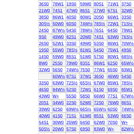
36S0
78W1
19S0
59W0
80S1
71W1
37S0
21W0
74S1
47W0
86S1
27W0
67S1
32W0
38S0
86W1
40S0
80W1
20S0
66W1
33S0
30S½
50W0
60S0
74W½
78S½
72W1
71S½
24S0
87W½
54S0
78W½
76S1
64S0
79W1
9S0
49W0
82S1
20W0
74S1
63W0
76S½
26S0
52W1
33S0
49W0
53S0
86W1
70W½
19S0
55W0
78S½
81W1
54S0
75W1
49S0
14S0
59W0
85S1
51W0
57S0
80W1
68S½
8W0
25S0
79W0
83S1
86W1
62S0
65W½
32W0
56S0
74W½
75S0
77W1
65S0
83W1
60W½
87S1
37W1
36S0
46W0
54S0
33S0
63W0
72S½
65S½
67W0
85W1
78S½
46S0
84W½
52S0
72W1
61S0
69S0
85W1
43W0
W+
55S0
58S0
66W0
77S1
67W½
20S1
34W0
22S0
52W0
72S0
76W0
86S1
39W0
62S0
69W½
66S½
65W½
60S0
74W½
40W0
41S0
71S1
61W0
85S1
53W0
66S0
54S1
30W0
25W0
64S0
62W0
70S0
W+
50S½
20W0
57S0
69S0
83W0
W+
82W½