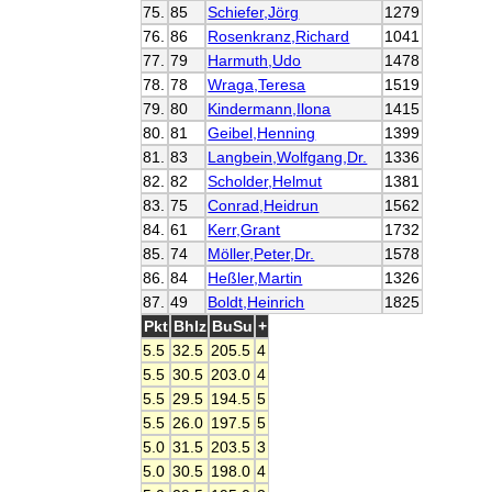
75.
85
Schiefer,Jörg
1279
76.
86
Rosenkranz,Richard
1041
77.
79
Harmuth,Udo
1478
78.
78
Wraga,Teresa
1519
79.
80
Kindermann,Ilona
1415
80.
81
Geibel,Henning
1399
81.
83
Langbein,Wolfgang,Dr.
1336
82.
82
Scholder,Helmut
1381
83.
75
Conrad,Heidrun
1562
84.
61
Kerr,Grant
1732
85.
74
Möller,Peter,Dr.
1578
86.
84
Heßler,Martin
1326
87.
49
Boldt,Heinrich
1825
Pkt
Bhlz
BuSu
+
5.5
32.5
205.5
4
5.5
30.5
203.0
4
5.5
29.5
194.5
5
5.5
26.0
197.5
5
5.0
31.5
203.5
3
5.0
30.5
198.0
4