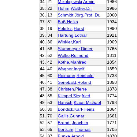
34.
21
Mikolajewski,Armin
1986
35.
22
Höhm,Walther,Dr.
1986
36.
13
Schmidt,Jörg,Prof. Dr.
2060
37.
31
Buß,Heiko
1934
38.
19
Peleikis,Horst
1990
39.
34
Hartung,Lothar
1921
40.
36
Winkler,Karl
1909
41.
58
Stummeyer,Dieter
1765
42.
52
Wolke,Reimund
1811
43.
42
Kothe,Manfred
1854
44.
40
Wagner,Ingolf
1859
45.
60
Reimann,Reinhold
1733
46.
41
Senebald,Roland
1858
47.
38
Christen,Pierre
1878
48.
55
Klimpel,Siegfried
1774
49.
53
Hansch,Klaus-Michael
1798
50.
39
Bondick,Karl-Heinz
1864
51.
70
Gailis,Gunnar
1661
52.
57
Brandt,Joachim
1771
53.
65
Bertram,Thomas
1705
54.
37
Funke,Arnold
1870