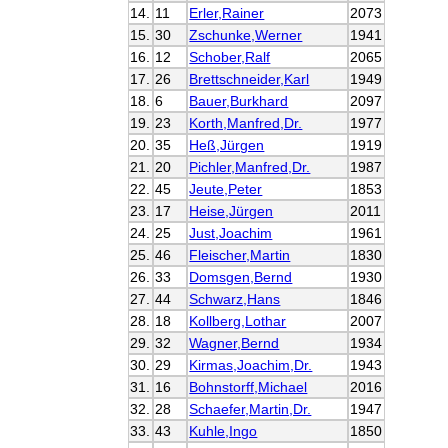
14.
11
Erler,Rainer
2073
15.
30
Zschunke,Werner
1941
16.
12
Schober,Ralf
2065
17.
26
Brettschneider,Karl
1949
18.
6
Bauer,Burkhard
2097
19.
23
Korth,Manfred,Dr.
1977
20.
35
Heß,Jürgen
1919
21.
20
Pichler,Manfred,Dr.
1987
22.
45
Jeute,Peter
1853
23.
17
Heise,Jürgen
2011
24.
25
Just,Joachim
1961
25.
46
Fleischer,Martin
1830
26.
33
Domsgen,Bernd
1930
27.
44
Schwarz,Hans
1846
28.
18
Kollberg,Lothar
2007
29.
32
Wagner,Bernd
1934
30.
29
Kirmas,Joachim,Dr.
1943
31.
16
Bohnstorff,Michael
2016
32.
28
Schaefer,Martin,Dr.
1947
33.
43
Kuhle,Ingo
1850