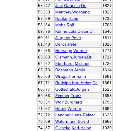
55.
47
Just,Gabriele,Dr.
1827
56.
50
Manthey,Wolfgang
1825
57.
59
Hauke,Hans
1738
58.
64
Mohs,Rolf
1708
59.
76
Künne,Lutz Dieter,Dr.
1546
60.
51
Jürgens,Peter
1811
61.
48
Dellos,Peter
1826
62.
56
Hellwege,Werner
1771
63.
63
Gismann,Jürgen,Dr.
1717
64.
62
Eberhardt,Michael
1726
65.
73
Rosmann,Armin
1614
66.
68
Wraga,Hermann
1681
67.
71
Rudolph,Karl-Heinz,Dr.
1661
68.
77
Gottschalk,Jürgen
1525
69.
66
Zimmer,Franz
1698
70.
54
Wolf,Burghard
1795
71.
67
Hurek,Werner
1684
72.
72
Langner,Hans-Rainer
1623
73.
69
Watermann,Bernd
1662
74.
87
Gieseke,Karl-Heinz
1030