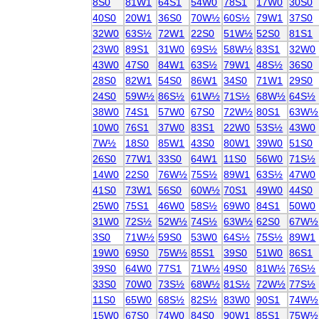
8S0
81W1
64S1
54W0
78S1
17W0
30S0
40S0
20W1
36S0
70W½
60S½
79W1
37S0
32W0
63S½
72W1
22S0
51W½
52S0
81S1
23W0
89S1
31W0
69S½
58W½
83S1
32W0
43W0
47S0
84W1
63S½
79W1
48S½
36S0
28S0
82W1
54S0
86W1
34S0
71W1
29S0
24S0
59W½
86S½
61W½
71S½
68W½
64S½
38W0
74S1
57W0
67S0
72W½
80S1
63W½
10W0
76S1
37W0
83S1
22W0
53S½
43W0
7W½
18S0
85W1
43S0
80W1
39W0
51S0
26S0
77W1
33S0
64W1
11S0
56W0
71S½
14W0
22S0
76W½
75S½
89W1
63S½
47W0
41S0
73W1
56S0
60W½
70S1
49W0
44S0
25W0
75S1
46W0
58S½
69W0
84S1
50W0
31W0
72S½
52W½
74S½
63W½
62S0
67W½
3S0
71W½
59S0
53W0
64S½
75S½
89W1
19W0
69S0
75W½
85S1
39S0
51W0
86S1
39S0
64W0
77S1
71W½
49S0
81W½
76S½
33S0
70W0
73S½
68W½
81S½
72W½
77S½
11S0
65W0
68S½
82S½
83W0
90S1
74W½
15W0
67S0
74W0
84S0
90W1
85S1
75W½