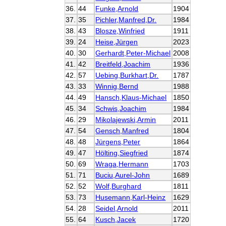
36.
44
Funke,Arnold
1904
37.
35
Pichler,Manfred,Dr.
1984
38.
43
Blosze,Winfried
1911
39.
24
Heise,Jürgen
2023
40.
30
Gerhardt,Peter-Michael
2008
41.
42
Breitfeld,Joachim
1936
42.
57
Uebing,Burkhart,Dr.
1787
43.
33
Winnig,Bernd
1988
44.
49
Hansch,Klaus-Michael
1850
45.
34
Schwis,Joachim
1984
46.
29
Mikolajewski,Armin
2011
47.
54
Gensch,Manfred
1804
48.
48
Jürgens,Peter
1864
49.
47
Hölting,Siegfried
1874
50.
69
Wraga,Hermann
1703
51.
71
Buciu,Aurel-John
1689
52.
52
Wolf,Burghard
1811
53.
73
Husemann,Karl-Heinz
1629
54.
28
Seidel,Arnold
2011
55.
64
Kusch,Jacek
1720