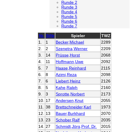
Runde 2
Runde 3
Runde 4
Runde 5
Runde 6
Runde 7
Nr.
StNr
Spieler
TWZ
1.
1
Becker,Michael
2289
2.
2
Szenetra,Werner
2209
3.
14
Prüsse,Horst
2068
4.
11
Hoffmann,Uwe
2092
5.
7
Haase,Reinhard
2115
6.
8
Azimi,Reza
2098
7.
6
Liebert,Heinz
2126
8.
5
Kahe,Ralph
2160
9.
3
Sprotte,Norbert
2173
10.
17
Andersen,Knut
2055
11.
38
Brettschneider,Karl
1973
12.
13
Bauer,Burkhard
2070
13.
23
Schober,Ralf
2035
14.
27
Schmidt,Jörg,Prof. Dr.
2015