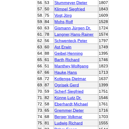
56.
53
Stummeyer,Dieter
1807
57.
50
Klimpel,Siegfried
1843
58.
75
Vogt,Jörg
1609
59.
84
Mohs,Rolf
1528
60.
63
Gismann,Jürgen,Dr.
1724
61.
78
Langner,Hans-Rainer
1574
62.
56
Schwenteck,Peter
1797
63.
60
Ast,Erwin
1749
64.
88
Geibel,Henning
1395
65.
61
Barth,Richard
1746
66.
51
Manthey,Wolfgang
1823
67.
66
Hauke,Hans
1713
68.
72
Kotlenga,Dietmar
1637
69.
87
Ogrisek,Gerd
1399
70.
59
Scherf,Siegfried
1751
71.
82
Künne,Lutz,Dr.
1546
72.
58
Eberhardt,Michael
1761
73.
65
Gremmer,Dieter
1716
74.
68
Berger,Volkmar
1703
75.
81
Ludwig,Richard
1555