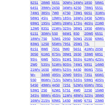
82S1
28W0
65S1
30W½
24W½
18S0
58W1
64S1
39W½
24S0
34W½
42S0
78W1
55S1
74W1
38S½
7W0
47S0
73W1
66S1
31W½
58W1
4S½
19W½
18S½
16W½
24S0
52W½
69W1
19S½
10W½
26W½
17S½
46S½
21W0
12W0
83S1
21W½
32S½
38W1
19S0
48W½
61S1
30W½
5S0
66W1
8S0
20W0
65S1
18W½
7S0
53W1
29S0
50W1
25S0
69W1
83W1
12S0
55W½
79S1
25W1
7S-
81S1
8W0
70S1
9W0
56S1
41W½
20S0
30S0
61W1
87S½
39W1
26S0
33W0
68S1
9S½
6W0
50S½
81W1
55S½
61W½
42S½
2W0
53S½
51W½
80S½
74W1
69S1
14W0
21W½
16S0
48W½
52S½
44S0
86W1
70S1
W=
34W0
49S½
20W0
59S½
73S1
66W1
5S0
86W½
71S½
50W½
53S½
59W1
40S½
54S0
49W½
44S0
72S1
52W½
65W½
78S1
53W1
2S0
62W1
57S1
4W0
22S0
15W0
34S½
88W½
45S½
11W½
48W½
32S½
38W0
16W½
21S½
69W1
14S0
46W0
67S1
23W0