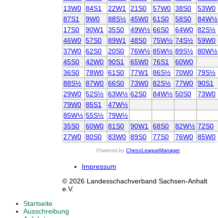
13W0
84S1
22W1
21S0
57W0
38S0
53W0
87S1
9W0
88S½
45W0
61S0
58S0
84W½
17S0
90W1
35S0
49W½
66S0
64W0
82S½
46W0
57S0
89W1
48S0
75W½
74S½
59W0
37W0
62S0
20S0
76W½
85W½
89S½
80W½
45S0
42W0
90S1
65W0
76S1
60W0
36S0
78W0
61S0
77W1
86S½
70W0
79S½
88S½
87W0
66S0
73W0
82S½
77W0
90S1
29W0
52S½
63W½
62S0
84W½
50S0
73W0
79W0
85S1
47W½
85W½
55S½
79W½
35S0
60W0
81S0
90W1
68S0
82W½
72S0
27W0
80S0
83W0
89S0
77S0
76W0
85W0
Powered by
ChessLeagueManager
Impressum
© 2026 Landesschachverband Sachsen-Anhalt
e.V.
Startseite
Ausschreibung