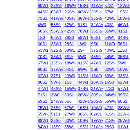
80W1
27S½
16W½
15S½
41W½
57S1
12W½
44S½
66W1
26S½
40W½
29S½
37W1
19S½
73S1
41W½
40S½
36W½
35S½
42W1
18W½
4W0
58S0
82W1
51S1
32W½
43S1
46W1
50S½
56W½
42S½
78W1
36S½
35W½
41S1
1S0
68W1
78S0
59W1
65S1
54W1
34S½
60S1
35W1
28S1
1W0
9S0
11W0
56S1
63W1
32S½
38W1
2S-
37S½
40W1
11S0
70S1
33W1
8S½
5W0
45S0
44W1
35S½
67W1
15S½
18W½
41S½
47W1
12S½
5W0
90S1
17W½
34S1
6W½
3S0
30W1
10W0
62W1
37S1
23W0
31S½
15W0
36W1
33S½
86S1
5W½
1S0
44W1
18W½
16S0
62W1
47W1
43S½
15W½
37S½
31W½
27S0
57W1
71S1
3W0
60S1
28W½
30S½
34W½
39S½
59S1
24W½
6S0
42W½
20S½
55W½
60S1
75W1
25S0
67W1
16S½
10W0
47S1
28W½
55W½
51S1
27W0
38S½
62W1
31S½
22W½
89W1
23S0
80W1
10S½
19W½
21S½
25W½
84W1
13S0
58W1
19S½
21W½
28S0
61W1