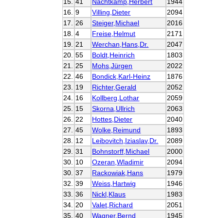
15.
41
Nachtkamp,Herbert
1944
16.
9
Villing,Dieter
2094
17.
26
Steiger,Michael
2016
18.
4
Freise,Helmut
2171
19.
21
Werchan,Hans,Dr.
2047
20.
55
Boldt,Heinrich
1803
21.
25
Mohs,Jürgen
2022
22.
46
Bondick,Karl-Heinz
1876
23.
19
Richter,Gerald
2052
24.
16
Kollberg,Lothar
2059
25.
15
Skorna,Ullrich
2063
26.
22
Hottes,Dieter
2040
27.
45
Wolke,Reimund
1893
28.
12
Leibovitch,Iziaslav,Dr.
2089
29.
31
Bohnstorff,Michael
2000
30.
10
Ozeran,Wladimir
2094
30.
37
Rackowiak,Hans
1979
32.
39
Weiss,Hartwig
1946
33.
36
Nickl,Klaus
1983
34.
20
Valet,Richard
2051
35.
40
Wagner,Bernd
1945