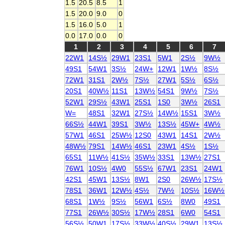
1.5
20.5
8.5
1
1.5
20.0
9.0
0
1.5
16.0
5.0
1
0.0
17.0
0.0
0
1
2
3
4
5
6
7
22W1
14S½
29W1
23S1
5W1
2S½
9W½
49S1
54W1
3S½
24W+
12W1
1W½
8S½
72W1
31S1
2W½
7S½
27W1
5S½
6S½
20S1
40W½
11S1
13W½
54S1
9W½
7S½
52W1
29S½
43W1
25S1
1S0
3W½
26S1
W=
48S1
32W1
27S½
14W½
15S1
3W½
66S½
44W1
39S1
3W½
13S½
45W+
4W½
57W1
46S1
25W½
12S0
43W1
14S1
2W½
48W½
79S1
14W½
46S1
23W1
4S½
1S½
65S1
11W½
41S½
35W½
33S1
13W½
27S1
76W1
10S½
4W0
55S½
67W1
23S1
24W1
42S1
45W1
13S½
8W1
2S0
26W½
17S½
78S1
36W1
12W½
4S½
7W½
10S½
16W½
68S1
1W½
9S½
56W1
6S½
8W0
49S1
77S1
26W½
30S½
17W½
28S1
6W0
54S1
56S½
50W1
17S½
33W½
40S½
29W1
13S½