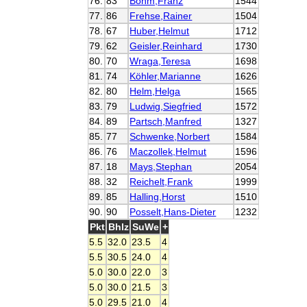
76.
83
Böhm,Franz
1544
77.
86
Frehse,Rainer
1504
78.
67
Huber,Helmut
1712
79.
62
Geisler,Reinhard
1730
80.
70
Wraga,Teresa
1698
81.
74
Köhler,Marianne
1626
82.
80
Helm,Helga
1565
83.
79
Ludwig,Siegfried
1572
84.
89
Partsch,Manfred
1327
85.
77
Schwenke,Norbert
1584
86.
76
Maczollek,Helmut
1596
87.
18
Mays,Stephan
2054
88.
32
Reichelt,Frank
1999
89.
85
Halling,Horst
1510
90.
90
Posselt,Hans-Dieter
1232
Pkt
Bhlz
SuWe
+
5.5
32.0
23.5
4
5.5
30.5
24.0
4
5.0
30.0
22.0
3
5.0
30.0
21.5
3
5.0
29.5
21.0
4