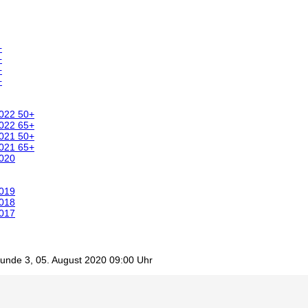
+
+
+
+
2022 50+
2022 65+
2021 50+
2021 65+
2020
2019
2018
2017
unde 3, 05. August 2020 09:00 Uhr