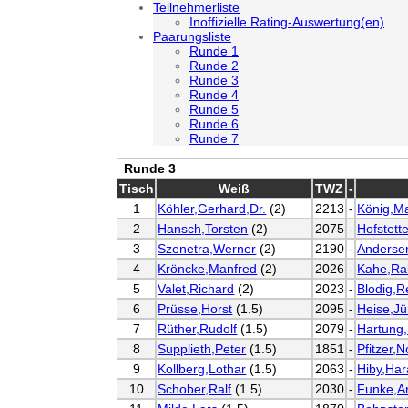
Teilnehmerliste
Inoffizielle Rating-Auswertung(en)
Paarungsliste
Runde 1
Runde 2
Runde 3
Runde 4
Runde 5
Runde 6
Runde 7
Runde 3
Tisch
Weiß
TWZ
-
1
Köhler,Gerhard,Dr.
(2)
2213
-
König,Ma
2
Hansch,Torsten
(2)
2075
-
Hofstett
3
Szenetra,Werner
(2)
2190
-
Anderse
4
Kröncke,Manfred
(2)
2026
-
Kahe,Ra
5
Valet,Richard
(2)
2023
-
Blodig,R
6
Prüsse,Horst
(1.5)
2095
-
Heise,J
7
Rüther,Rudolf
(1.5)
2079
-
Hartung,
8
Supplieth,Peter
(1.5)
1851
-
Pfitzer,N
9
Kollberg,Lothar
(1.5)
2063
-
Hiby,Har
10
Schober,Ralf
(1.5)
2030
-
Funke,A