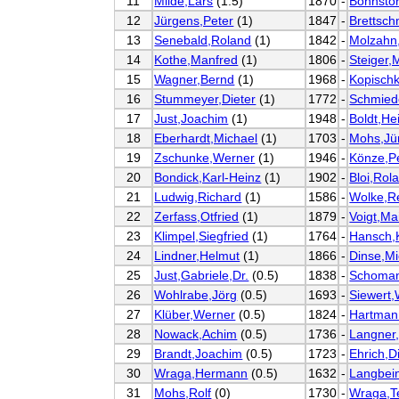
11
Milde,Lars
(1.5)
1870
-
Bohnstor
12
Jürgens,Peter
(1)
1847
-
Brettsch
13
Senebald,Roland
(1)
1842
-
Molzahn
14
Kothe,Manfred
(1)
1806
-
Steiger,
15
Wagner,Bernd
(1)
1968
-
Kopisch
16
Stummeyer,Dieter
(1)
1772
-
Schmiede
17
Just,Joachim
(1)
1948
-
Boldt,He
18
Eberhardt,Michael
(1)
1703
-
Mohs,Jü
19
Zschunke,Werner
(1)
1946
-
Könze,P
20
Bondick,Karl-Heinz
(1)
1902
-
Bloi,Rol
21
Ludwig,Richard
(1)
1586
-
Wolke,R
22
Zerfass,Otfried
(1)
1879
-
Voigt,Ma
23
Klimpel,Siegfried
(1)
1764
-
Hansch,
24
Lindner,Helmut
(1)
1866
-
Dinse,Mi
25
Just,Gabriele,Dr.
(0.5)
1838
-
Schoman
26
Wohlrabe,Jörg
(0.5)
1693
-
Siewert,
27
Klüber,Werner
(0.5)
1824
-
Hartmann
28
Nowack,Achim
(0.5)
1736
-
Langner
29
Brandt,Joachim
(0.5)
1723
-
Ehrich,D
30
Wraga,Hermann
(0.5)
1632
-
Langbein
31
Mohs,Rolf
(0)
1730
-
Wraga,T