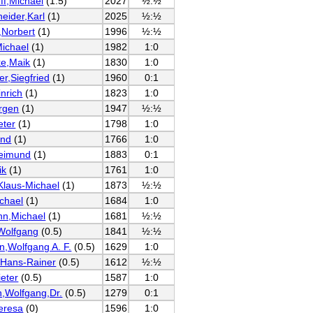
ff,Michael
(1.5)
2027
½:½
neider,Karl
(1)
2025
½:½
,Norbert
(1)
1996
½:½
Michael
(1)
1982
1:0
ke,Maik
(1)
1830
1:0
r,Siegfried
(1)
1960
0:1
inrich
(1)
1823
1:0
rgen
(1)
1947
½:½
eter
(1)
1798
1:0
and
(1)
1766
1:0
eimund
(1)
1883
0:1
ik
(1)
1761
1:0
Klaus-Michael
(1)
1873
½:½
chael
(1)
1684
1:0
n,Michael
(1)
1681
½:½
Wolfgang
(0.5)
1841
½:½
,Wolfgang A. F.
(0.5)
1629
1:0
,Hans-Rainer
(0.5)
1612
½:½
ieter
(0.5)
1587
1:0
,Wolfgang,Dr.
(0.5)
1279
0:1
eresa
(0)
1596
1:0