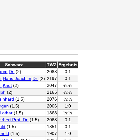
Schwarz
TWZ
Ergebnis
rco,Dr.
(2)
2083
0:1
er,Hans-Joachim,Dr.
(2)
2197
0:1
n,Knut
(2)
2047
½:½
lph
(2)
2165
½:½
einhard
(1.5)
2076
½:½
ürgen
(1.5)
2006
1:0
Lothar
(1.5)
1868
½:½
orbert,Prof. Dr.
(1.5)
2068
0:1
ald
(1.5)
1851
0:1
rnold
(1.5)
1907
1:0