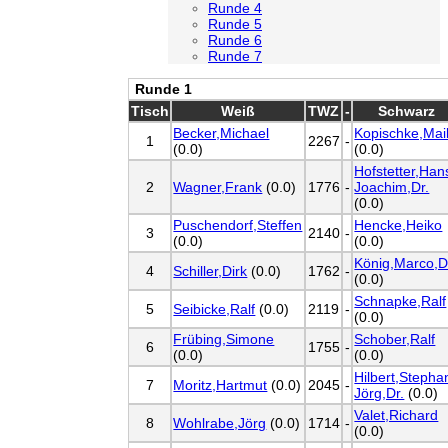
Runde 4
Runde 5
Runde 6
Runde 7
Runde 1
Tisch
Weiß
TWZ
-
Schwarz
Becker,Michael
Kopischke,Mai
1
2267
-
(0.0)
(0.0)
Hofstetter,Han
2
Wagner,Frank
(0.0)
1776
-
Joachim,Dr.
(0.0)
Puschendorf,Steffen
Hencke,Heiko
3
2140
-
(0.0)
(0.0)
König,Marco,D
4
Schiller,Dirk
(0.0)
1762
-
(0.0)
Schnapke,Ralf
5
Seibicke,Ralf
(0.0)
2119
-
(0.0)
Frübing,Simone
Schober,Ralf
6
1755
-
(0.0)
(0.0)
Hilbert,Stepha
7
Moritz,Hartmut
(0.0)
2045
-
Jörg,Dr.
(0.0)
Valet,Richard
8
Wohlrabe,Jörg
(0.0)
1714
-
(0.0)