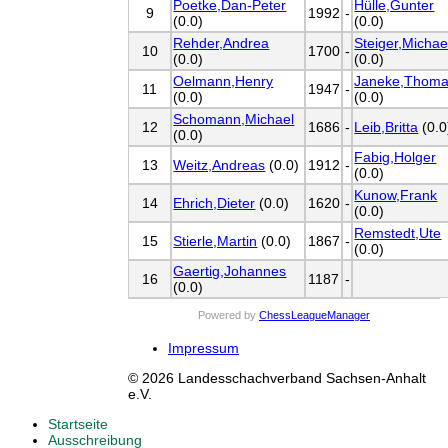
Poetke,Dan-Peter
Hülle,Gunter
9
1992
-
(0.0)
(0.0)
Rehder,Andrea
Steiger,Michae
10
1700
-
(0.0)
(0.0)
Oelmann,Henry
Janeke,Thom
11
1947
-
(0.0)
(0.0)
Schomann,Michael
12
1686
-
Leib,Britta
(0.0
(0.0)
Fabig,Holger
13
Weitz,Andreas
(0.0)
1912
-
(0.0)
Kunow,Frank
14
Ehrich,Dieter
(0.0)
1620
-
(0.0)
Remstedt,Ute
15
Stierle,Martin
(0.0)
1867
-
(0.0)
Gaertig,Johannes
16
1187
-
(0.0)
Powered by
ChessLeagueManager
Impressum
© 2026 Landesschachverband Sachsen-Anhalt
e.V.
Startseite
Ausschreibung