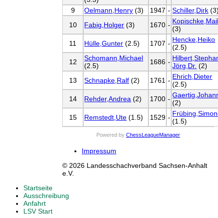
9
Oelmann,Henry
(3)
1947
-
Schiller,Dirk
(3
Kopischke,Mai
10
Fabig,Holger
(3)
1670
-
(3)
Hencke,Heiko
11
Hülle,Gunter
(2.5)
1707
-
(2.5)
Schomann,Michael
Hilbert,Stepha
12
1686
-
(2.5)
Jörg,Dr.
(2)
Ehrich,Dieter
13
Schnapke,Ralf
(2)
1761
-
(2.5)
Gaertig,Johan
14
Rehder,Andrea
(2)
1700
-
(2)
Frübing,Simo
15
Remstedt,Ute
(1.5)
1529
-
(1.5)
Powered by
ChessLeagueManager
Impressum
© 2026 Landesschachverband Sachsen-Anhalt
e.V.
Startseite
Ausschreibung
Anfahrt
LSV Start