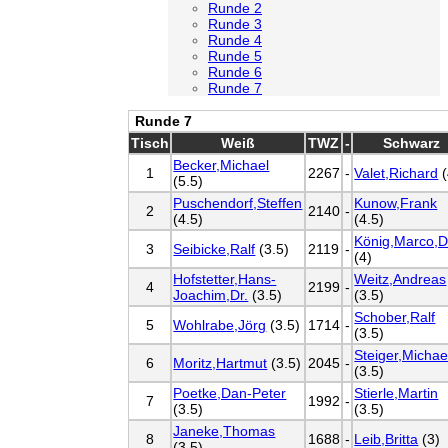
Runde 2
Runde 3
Runde 4
Runde 5
Runde 6
Runde 7
Runde 7
Tisch
Weiß
TWZ
-
Schwarz
Becker,Michael
1
2267
-
Valet,Richard
(
(5.5)
Puschendorf,Steffen
Kunow,Frank
2
2140
-
(4.5)
(4.5)
König,Marco,D
3
Seibicke,Ralf
(3.5)
2119
-
(4)
Hofstetter,Hans-
Weitz,Andreas
4
2199
-
Joachim,Dr.
(3.5)
(3.5)
Schober,Ralf
5
Wohlrabe,Jörg
(3.5)
1714
-
(3.5)
Steiger,Michae
6
Moritz,Hartmut
(3.5)
2045
-
(3.5)
Poetke,Dan-Peter
Stierle,Martin
7
1992
-
(3.5)
(3.5)
Janeke,Thomas
8
1688
-
Leib,Britta
(3)
(3.5)