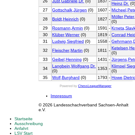
26
Just,Gabriele,Dr.
(0)
1837
-
Heinz,Dr.
(0
27
Gottschalk,Jürgen
(0)
1607
-
Micheel,Pet
Möller,Peter
28
Boldt,Heinrich
(0)
1827
-
(0)
29
Rosmann,Armin
(0)
1591
-
Krneta,Slav
30
Klüber,Werner
(0)
1819
-
Conrad,Hei
31
Ludwig,Siegfried
(0)
1558
-
Gehrmann,D
Ketelsen,He
32
Fleischer,Martin
(0)
1811
-
(0)
33
Geibel,Henning
(0)
1431
-
Jürgens,Pet
Langbein,Wolfgang,Dr.
Klimpel,Sieg
34
1353
-
(0)
(0)
35
Wolf,Burghard
(0)
1793
-
Howe,Dietri
Powered by
ChessLeagueManager
Impressum
© 2026 Landesschachverband Sachsen-Anhalt
e.V.
Startseite
Ausschreibung
Anfahrt
LSV Start