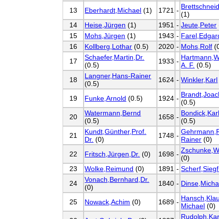
Brettschneid
13
Eberhardt,Michael
(1)
1721
-
(1)
14
Heise,Jürgen
(1)
1951
-
Jeute,Peter
15
Mohs,Jürgen
(1)
1943
-
Farel,Edgar
16
Kollberg,Lothar
(0.5)
2020
-
Mohs,Rolf
(0
Schaefer,Martin,Dr.
Hartmann,W
17
1933
-
(0.5)
A. F.
(0.5)
Langner,Hans-Rainer
18
1624
-
Winkler,Karl
(0.5)
Brandt,Joa
19
Funke,Arnold
(0.5)
1924
-
(0.5)
Watermann,Bernd
Bondick,Kar
20
1658
-
(0.5)
(0.5)
Kundt,Günther,Prof.
Gehrmann,R
21
1748
-
Dr.
(0)
Rainer
(0)
Zschunke,W
22
Fritsch,Jürgen,Dr.
(0)
1698
-
(0)
23
Wolke,Reimund
(0)
1891
-
Scherf,Siegf
Vonach,Bernhard,Dr.
24
1840
-
Dinse,Micha
(0)
Hansch,Kla
25
Nowack,Achim
(0)
1689
-
Michael
(0)
Rudolph,Kar