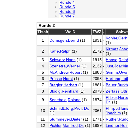
Runde 4
Runde 5
Runde 6
Runde 7
Runde 2
Tisch
Weiß
TWZ
-
Schwa
Köhler,Gerh
1
Domsgen,Bernd
(1)
1931
-
(1)
Kirmas,Joac
2
Kahe,Ralph
(1)
2172
-
(1)
3
Schwarz,Hans
(1)
1915
-
Haase,Rein
4
Szenetra,Werner
(1)
2132
-
Just,Joachi
5
McAndrew,Robert
(1)
1883
-
Grimm,Uwe
6
Prüsse,Horst
(1)
2093
-
Hartung,Lot
7
Bregler,Herbert
(1)
1881
-
Bauer,Burk
8
Blodig,Reinhard
(1)
2079
-
Zerfass,Otfr
Pfitzer,Norbe
9
Senebald,Roland
(1)
1874
-
Dr.
(1)
Schmidt,Jörg,Prof. Dr.
Philipp,Hans
10
2061
-
(1)
Joachim
(1)
11
Stummeyer,Dieter
(1)
1771
-
Rüther,Rudo
12
Pichler,Manfred,Dr.
(1)
1999
-
Lindner,Hel