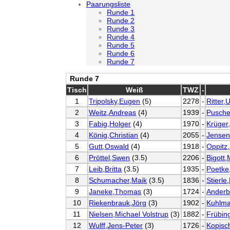
Paarungsliste
Runde 1
Runde 2
Runde 3
Runde 4
Runde 5
Runde 6
Runde 7
Runde 7
Tisch
Weiß
TWZ
-
1
Tripolsky,Eugen
(5)
2278
-
Ritter,
2
Weitz,Andreas
(4)
1939
-
Pusche
3
Fabig,Holger
(4)
1970
-
Krüger
4
König,Christian
(4)
2055
-
Jensen
5
Gutt,Oswald
(4)
1918
-
Oppitz
6
Pröttel,Swen
(3.5)
2206
-
Bigott,
7
Leib,Britta
(3.5)
1935
-
Poetke
8
Schumacher,Maik
(3.5)
1836
-
Stierle
9
Janeke,Thomas
(3)
1724
-
Anderb
10
Riekenbrauk,Jörg
(3)
1902
-
Kuhlma
11
Nielsen,Michael Volstrup
(3)
1882
-
Frübin
12
Wulff,Jens-Peter
(3)
1726
-
Kopisc