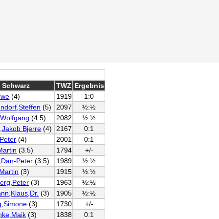
Schwarz
TWZ
Ergebnis
Uwe
(4)
1919
1:0
ndorf,Steffen
(5)
2097
½:½
,Wolfgang
(4.5)
2082
½:½
,Jakob Bjerre
(4)
2167
0:1
,Peter
(4)
2001
0:1
Martin
(3.5)
1794
+/-
,Dan-Peter
(3.5)
1989
½:½
,Martin
(3)
1915
½:½
erg,Peter
(3)
1963
½:½
nn,Klaus,Dr.
(3)
1905
½:½
g,Simone
(3)
1730
+/-
hke,Maik
(3)
1838
0:1