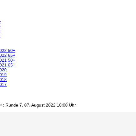
+
+
+
+
2022 50+
2022 65+
2021 50+
2021 65+
2020
2019
2018
2017
+: Runde 7, 07. August 2022 10:00 Uhr