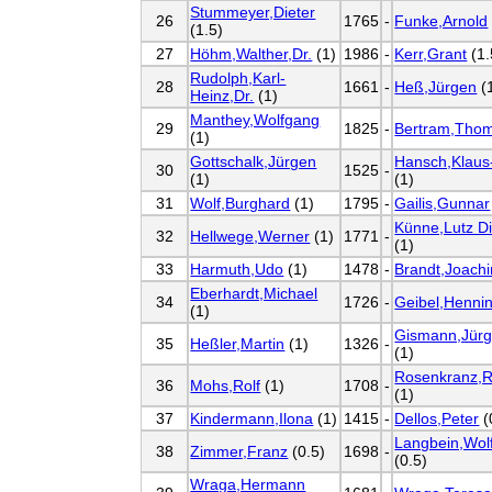
Stummeyer,Dieter
26
1765
-
Funke,Arnold
(1.5)
27
Höhm,Walther,Dr.
(1)
1986
-
Kerr,Grant
(1.
Rudolph,Karl-
28
1661
-
Heß,Jürgen
(
Heinz,Dr.
(1)
Manthey,Wolfgang
29
1825
-
Bertram,Tho
(1)
Gottschalk,Jürgen
Hansch,Klaus
30
1525
-
(1)
(1)
31
Wolf,Burghard
(1)
1795
-
Gailis,Gunnar
Künne,Lutz Di
32
Hellwege,Werner
(1)
1771
-
(1)
33
Harmuth,Udo
(1)
1478
-
Brandt,Joach
Eberhardt,Michael
34
1726
-
Geibel,Henni
(1)
Gismann,Jürg
35
Heßler,Martin
(1)
1326
-
(1)
Rosenkranz,R
36
Mohs,Rolf
(1)
1708
-
(1)
37
Kindermann,Ilona
(1)
1415
-
Dellos,Peter
(
Langbein,Wol
38
Zimmer,Franz
(0.5)
1698
-
(0.5)
Wraga,Hermann