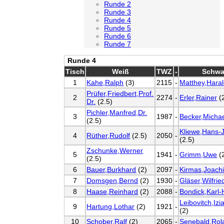
Runde 2
Runde 3
Runde 4
Runde 5
Runde 6
Runde 7
Runde 4
Tisch
Weiß
TWZ
-
Schwa
1
Kahe,Ralph
(3)
2115
-
Matthey,Hara
Prüfer,Friedbert,Prof.
2
2274
-
Erler,Rainer
(2
Dr.
(2.5)
Pichler,Manfred,Dr.
3
1987
-
Becker,Micha
(2.5)
Kliewe,Hans-
4
Rüther,Rudolf
(2.5)
2050
-
(2.5)
Zschunke,Werner
5
1941
-
Grimm,Uwe
(
(2.5)
6
Bauer,Burkhard
(2)
2097
-
Kirmas,Joach
7
Domsgen,Bernd
(2)
1930
-
Gläser,Wilfrie
8
Haase,Reinhard
(2)
2088
-
Bondick,Karl-
Leibovitch,Izi
9
Hartung,Lothar
(2)
1921
-
(2)
10
Schober,Ralf
(2)
2065
-
Senebald,Rol