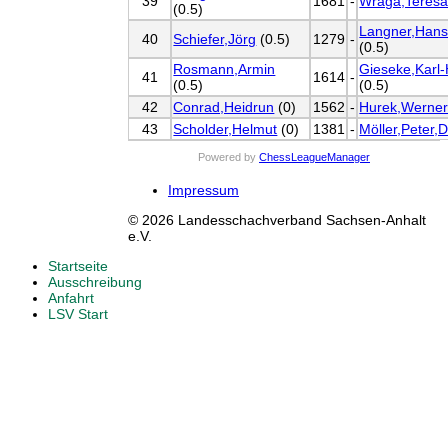
39
1681
-
Wraga,Teres
(0.5)
Langner,Hans
40
Schiefer,Jörg
(0.5)
1279
-
(0.5)
Rosmann,Armin
Gieseke,Karl-
41
1614
-
(0.5)
(0.5)
42
Conrad,Heidrun
(0)
1562
-
Hurek,Werne
43
Scholder,Helmut
(0)
1381
-
Möller,Peter,D
Powered by
ChessLeagueManager
Impressum
© 2026 Landesschachverband Sachsen-Anhalt
e.V.
Startseite
Ausschreibung
Anfahrt
LSV Start