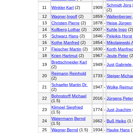
Schmidt,Jörg,P
11
Winkler,Karl
(2)
1909
-
(2)
12
Wagner,Ingolf
(2)
1859
-
Waltenberger
13
Christen,Pierre
(2)
1878
-
Heise,Jürgen
14
Kollberg,Lothar
(2)
2007
-
Kuhle,Ingo
(2
15
Schwarz,Hans
(2)
1846
-
Peleikis,Horst
16
Kothe,Manfred
(2)
1854
-
Mikolajewski,
17
Fleischer,Martin
(2)
1830
-
Korth,Manfred
18
Krien,Hartmut
(2)
1967
-
Jeute,Peter
(2
Brettschneider,Karl
19
1949
-
Just,Gabriele,
(2)
Reimann,Reinhold
20
1733
-
Steiger,Micha
(2)
Schaefer,Martin,Dr.
21
1947
-
Wolke,Reimu
(2)
Bohnstorff,Michael
22
2016
-
Jürgens,Pete
(1.5)
Klimpel,Siegfried
23
1774
-
Just,Joachim
(1.5)
Watermann,Bernd
24
1662
-
Buß,Heiko
(1.
(1.5)
25
Wagner,Bernd
(1.5)
1934
-
Hauke,Hans
(