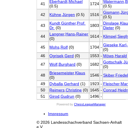
Eberhardt,Michael
Watermann,B
41
1724
-
(0.5)
(0.5)
Gismann,Jürg
42
Kühne,Jürgen
(0.5)
1516
-
(0.5)
Kundt,Günther,Prof.
Dinslage,Klau
43
1803
-
Dr.
(0)
Dieter
(0)
Langner,Hans-Rainer
44
1614
-
Klimpel,Siegf
(0)
Gieseke,Karl
45
Mohs,Rolf
(0)
1704
-
(0)
46
Ogrisek,Gerd
(0)
1553
-
Möws,Harald
Gottschalk,J
47
Wolf,Burghard
(0)
1682
-
(0)
Briesemeister,Klaus
48
1546
-
Skiber,Friede
(0)
49
Dyballa,Gerhard
(1)
1923
-
Fleischer,Mar
50
Reimers,Christine
(0)
1645
-
Conrad,Heidr
51
Girod,Gudrun
(0)
1496
-
Powered by
ChessLeagueManager
Impressum
© 2026 Landesschachverband Sachsen-Anhalt
e.V.