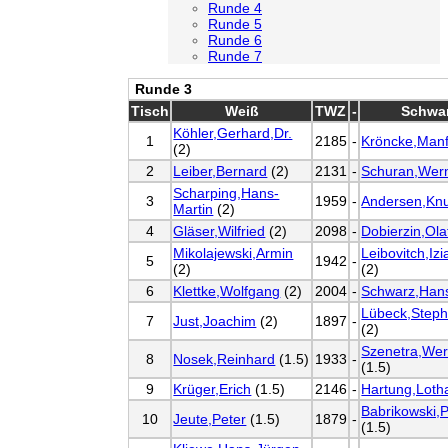
Runde 4
Runde 5
Runde 6
Runde 7
Runde 3
Tisch
Weiß
TWZ
-
Schwa
Köhler,Gerhard,Dr.
1
2185
-
Kröncke,Man
(2)
2
Leiber,Bernard
(2)
2131
-
Schuran,Wer
Scharping,Hans-
3
1959
-
Andersen,Kn
Martin
(2)
4
Gläser,Wilfried
(2)
2098
-
Dobierzin,Ola
Mikolajewski,Armin
Leibovitch,Izi
5
1942
-
(2)
(2)
6
Klettke,Wolfgang
(2)
2004
-
Schwarz,Han
Lübeck,Steph
7
Just,Joachim
(2)
1897
-
(2)
Szenetra,Wer
8
Nosek,Reinhard
(1.5)
1933
-
(1.5)
9
Krüger,Erich
(1.5)
2146
-
Hartung,Loth
Babrikowski,P
10
Jeute,Peter
(1.5)
1879
-
(1.5)