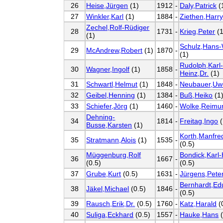
26
Heise,Jürgen
(1)
1912
-
Daly,Patrick
(
27
Winkler,Karl
(1)
1884
-
Ziethen,Harry
Zechel,Rolf-Rüdiger
28
1731
-
Krieg,Peter
(1
(1)
Schulz,Hans
29
McAndrew,Robert
(1)
1870
-
(1)
Rudolph,Karl
30
Wagner,Ingolf
(1)
1858
-
Heinz,Dr.
(1)
31
Schwartl,Helmut
(1)
1848
-
Neubauer,Uw
32
Geibel,Henning
(1)
1384
-
Buß,Heiko
(1
33
Schiefer,Jörg
(1)
1460
-
Wolke,Reimu
Dehning-
34
1814
-
Freitag,Ingo
(
Busse,Karsten
(1)
Korth,Manfred
35
Stratmann,Alois
(1)
1535
-
(0.5)
Müggenburg,Rolf
Bondick,Karl
36
1667
-
(0.5)
(0.5)
37
Grube,Kurt
(0.5)
1631
-
Jürgens,Pete
Bernhardt,Ed
38
Jäkel,Michael
(0.5)
1846
-
(0.5)
39
Rausch,Erik,Dr.
(0.5)
1760
-
Katz,Harald
(
40
Suliga,Eckhard
(0.5)
1557
-
Hauke,Hans
(