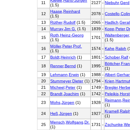
Kliewe,Hans-Jürgen
11
2127
-
Niebuhr,Gerd
(1.5)
Haase,Reinhard
12
2078
-
Costello,Coli
(1.5)
13
Rüther,Rudolf
(1.5)
2065
-
Hadlich,Gera
14
Murray,Jim G.
(1.5)
1839
-
Kopp,Peter,Dr
Roth,Heinz-Georg
Waltenberger
15
1701
-
(1.5)
(1.5)
Möller,Peter,Prof.
16
1574
-
Kahe,Ralph
(
(1.5)
17
Boldt,Heinrich
(1)
1801
-
Schober,Ralf
Böttcher,Fran
18
Renner,Bernd
(1)
1995
-
(1)
19
Lehmann,Erwin
(1)
1988
-
Albert,Gerha
20
Stummeyer,Dieter
(1)
1794
-
Krien,Hartmu
21
Micheel,Peter
(1)
1749
-
Bregler,Herbe
22
Brandt,Joachim
(1)
1742
-
Peleikis,Horst
Reimann,Rei
23
Mohs,Jürgen
(1)
1928
-
(1)
Kramell,Ralph
24
Heß,Jürgen
(1)
1927
-
(1)
Mensch,Wolfgang,Dr.
25
1731
-
Zschunke,We
(1)